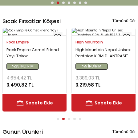
Bereler
ve Tabletler
Yağmurluk ve Pançolar
Sıcak Fırsatlar Köşesi
Tümünü Gör
priler
 ve Su Torbaları
Rock Empire
High Mountain
Kazaklar
rı
Rock Empire Comet Friend
High Mountain Nepal Unisex
Yaylı Takoz
Pantolon KIRMIZI-ANTRASİT
%25 İNDİRİM
%5 İNDİRİM
4.654,42 TL
3.389,03 TL
3.490,82 TL
3.219,58 TL
Sepete Ekle
Sepete Ekle
Günün Ürünleri
Tümünü Gör