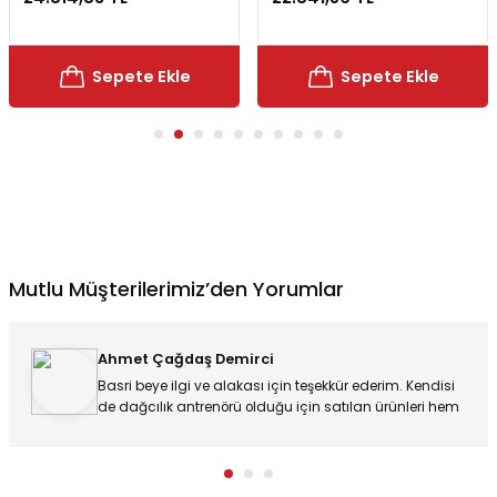
Sepete Ekle
Sepete Ekle
Tırmanış & Dağcılık & Yürüyüş
Termos & Matara Çeşitleri
Kamp & Seyahat
Hemen İncele
Bot & Ayakkabılar
Hemen İncele
Hemen İncele
Hemen İncele
Mutlu Müşterilerimiz’den Yorumlar
Ahmet Çağdaş Demirci
Basri beye ilgi ve alakası için teşekkür ederim. Kendisi
de dağcılık antrenörü olduğu için satılan ürünleri hem
satıcı hem kullanıcı olarak yorumluyor.