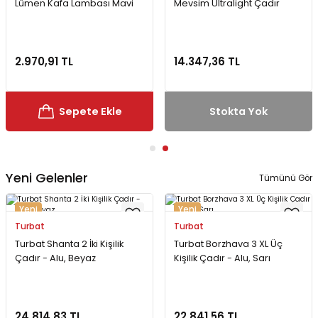
Lümen Kafa Lambası Mavi
Mevsim Ultralight Çadır
MZ
2.970,91 TL
14.347,36 TL
Sepete Ekle
Stokta Yok
Yeni Gelenler
Tümünü Gör
Yeni
Yeni
Turbat
Turbat
Turbat Shanta 2 İki Kişilik
Turbat Borzhava 3 XL Üç
Çadır - Alu, Beyaz
Kişilik Çadır - Alu, Sarı
24.814,83 TL
22.841,56 TL