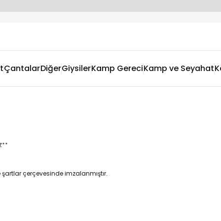
t
Çantalar
Diğer
Giysiler
Kamp Gereci
Kamp ve Seyahat
K
Z**
 şartlar çerçevesinde imzalanmıştır.