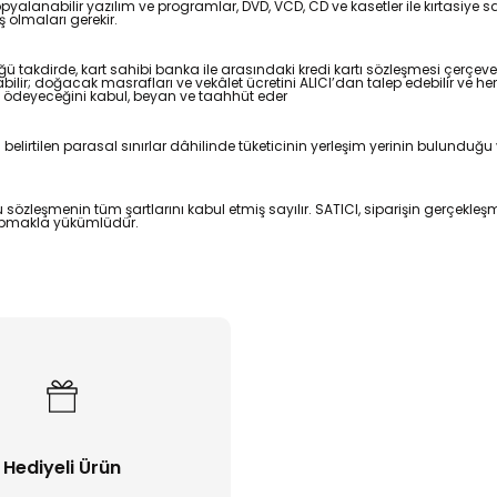
kopyalanabilir yazılım ve programlar, DVD, VCD, CD ve kasetler ile kırtasiye sa
olmaları gerekir.
üğü takdirde, kart sahibi banka ile arasındaki kredi kartı sözleşmesi çerç
ilir; doğacak masrafları ve vekâlet ücretini ALICI’dan talep edebilir ve h
ı ödeyeceğini kabul, beyan ve taahhüt eder
irtilen parasal sınırlar dâhilinde tüketicinin yerleşim yerinin bulunduğu v
şbu sözleşmenin tüm şartlarını kabul etmiş sayılır. SATICI, siparişin gerçe
yapmakla yükümlüdür.
Hediyeli Ürün