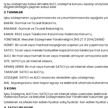
İş bu sözleşmeyi kabul etmekle ALICI, sözleşme konusu siparişi onayladığ
bilgilendirildiğini peşinen kabul eder.
2.TANIMLAR
İşbu sözleşmenin uygulanmasında ve yorumlanmasında aşağıda yazılı te
BAKAN: Gümrük ve Ticaret Bakanı’nı,
BAKANLIK: Gümrük ve Ticaret Bakanlığı’nı,
KANUN: 6502 sayılı Tüketicinin Korunması Hakkında Kanun’u,
YÖNETMELİK: Mesafeli Sözleşmeler Yönetmeliği’ni (RG:27.11.2014/29188)
HİZMET: Bir ücret veya menfaat karşılığında yapılan ya da yapılması ta
SATICI: Ticari veya mesleki faaliyetleri kapsamında tüketiciye mal su
ALICI: Bir mal veya hizmeti ticari veya mesleki olmayan amaçlarla edin
SİTE: SATICI’ya ait internet sitesini,
SİPARİŞ VEREN: Bir mal veya hizmeti SATICI’ya ait internet sitesi üzerinde
TARAFLAR: SATICI ve ALICI’yı,
SÖZLEŞME: SATICI ve ALICI arasında akdedilen işbu sözleşmeyi,
MAL: Alışverişe konu olan taşınır eşyayı ve elektronik ortamda kullanılm
3.KONU
İşbu Sözleşme, ALICI’nın, SATICI’ya ait internet sitesi üzerinden elektronik 
Hakkında Kanun ve Mesafeli Sözleşmelere Dair Yönetmelik hükümleri gere
Listelenen ve sitede ilan edilen fiyatlar satış fiyatıdır. İlan edilen fiyat
4. SATICI BİLGİLERİ