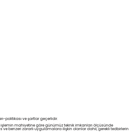
rı-politikası ve şartlar geçerlidir.
lgi ve işlemin mahiyetine göre günümüz teknik imkanları ölçüsünde
s ve benzeri zararlı uygulamalara ilişkin olanlar dahil, gerekli tedbirlerin