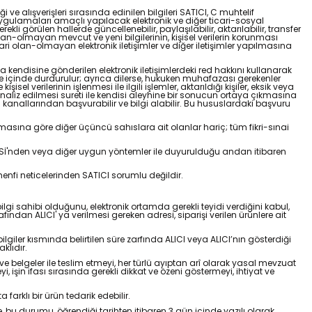
iği ve alışverişleri sırasında edinilen bilgileri SATICI, C muhtelif
 uygulamaları amaçlı yapılacak elektronik ve diğer ticari-sosyal
rekli görülen hallerde güncellenebilir, paylaşılabilir, aktarılabilir, transfer
el olan-olmayan mevcut ve yeni bilgilerinin, kişisel verilerin korunması
 olan-olmayan elektronik iletişimler ve diğer iletişimler yapılmasına
 kendisine gönderilen elektronik iletişimlerdeki red hakkını kullanarak
 süre içinde durdurulur; ayrıca dilerse, hukuken muhafazası gerekenler
l verilerinin işlenmesi ile ilgili işlemler, aktarıldığı kişiler, eksik veya
le analiz edilmesi sureti ile kendisi aleyhine bir sonucun ortaya çıkmasına
m kanallarından başvurabilir ve bilgi alabilir. Bu hususlardaki başvuru
masına göre diğer üçüncü sahıslara ait olanlar hariç; tüm fikri-sınai
SİTESİ'nden veya diğer uygun yöntemler ile duyurulduğu andan itibaren
e menfi neticelerinden SATICI sorumlu değildir.
, bilgi sahibi olduğunu, elektronik ortamda gerekli teyidi verdiğini kabul,
ndan ALICI' ya verilmesi gereken adresi, siparişi verilen ürünlere ait
lgiler kısmında belirtilen süre zarfında ALICI veya ALICI’nın gösterdiği
klıdır.
i ve belgeler ile teslim etmeyi, her türlü ayıptan arî olarak yasal mevzuat
 işin ifası sırasında gerekli dikkat ve özeni göstermeyi, ihtiyat ve
arklı bir ürün tedarik edebilir.
 bu durumu, öğrendiği tarihten itibaren 3 gün içinde yazılı olarak