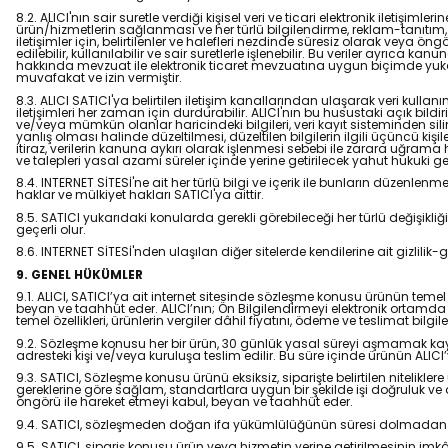
8.2. ALICI'nın sair suretle verdiği kişisel veri ve ticari elektronik iletişiml
ürün/hizmetlerin sağlanması ve her türlü bilgilendirme, reklam-tanıtım, 
iletişimler için, belirtilenler ve halefleri nezdinde süresiz olarak veya öngö
edilebilir, kullanılabilir ve sair suretlerle işlenebilir. Bu veriler ayrıca 
hakkında mevzuat ile elektronik ticaret mevzuatına uygun biçimde yukar
muvafakat ve izin vermiştir.
8.3. ALICI SATICI'ya belirtilen iletişim kanallarından ulaşarak veri kul
iletişimleri her zaman için durdurabilir. ALICI'nın bu husustaki açık bild
ve/veya mümkün olanlar haricindeki bilgileri, veri kayıt sisteminden silinir 
yanlış olması halinde düzeltilmesi, düzeltilen bilgilerin ilgili üçüncü kiş
itiraz, verilerin kanuna aykırı olarak işlenmesi sebebi ile zarara uğram
ve talepleri yasal azami süreler içinde yerine getirilecek yahut hukuki g
8.4. INTERNET SİTESİ'ne ait her türlü bilgi ve içerik ile bunların düze
haklar ve mülkiyet hakları SATICI'ya aittir.
8.5. SATICI yukarıdaki konularda gerekli görebileceği her türlü değişikl
geçerli olur.
8.6. INTERNET SİTESİ'nden ulaşılan diğer sitelerde kendilerine ait gizlilik-g
9. GENEL HÜKÜMLER
9.1. ALICI, SATICI’ya ait internet sitesinde sözleşme konusu ürünün temel nit
beyan ve taahhüt eder. ALICI’nın; Ön Bilgilendirmeyi elektronik ortamda t
temel özellikleri, ürünlerin vergiler dâhil fiyatını, ödeme ve teslimat bilg
9.2. Sözleşme konusu her bir ürün, 30 günlük yasal süreyi aşmamak kaydı il
adresteki kişi ve/veya kuruluşa teslim edilir. Bu süre içinde ürünün AL
9.3. SATICI, Sözleşme konusu ürünü eksiksiz, siparişte belirtilen nitelikle
gereklerine göre sağlam, standartlara uygun bir şekilde işi doğruluk ve dü
öngörü ile hareket etmeyi kabul, beyan ve taahhüt eder.
9.4. SATICI, sözleşmeden doğan ifa yükümlülüğünün süresi dolmadan ALICI’
9.5. SATICI, sipariş konusu ürün veya hizmetin yerine getirilmesinin im