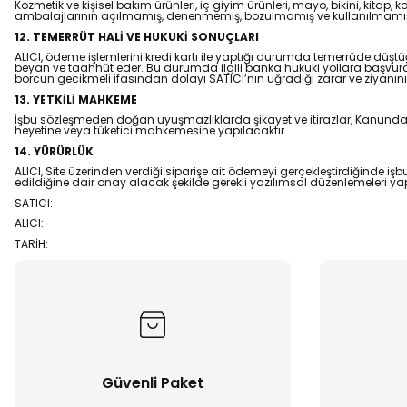
Kozmetik ve kişisel bakım ürünleri, iç giyim ürünleri, mayo, bikini, kitap, 
ambalajlarının açılmamış, denenmemiş, bozulmamış ve kullanılmamış 
12. TEMERRÜT HALİ VE HUKUKİ SONUÇLARI
ALICI, ödeme işlemlerini kredi kartı ile yaptığı durumda temerrüde düşt
beyan ve taahhüt eder. Bu durumda ilgili banka hukuki yollara başvurab
borcun gecikmeli ifasından dolayı SATICI’nın uğradığı zarar ve ziyanın
13. YETKİLİ MAHKEME
İşbu sözleşmeden doğan uyuşmazlıklarda şikayet ve itirazlar, Kanunda bel
heyetine veya tüketici mahkemesine yapılacaktır
14. YÜRÜRLÜK
ALICI, Site üzerinden verdiği siparişe ait ödemeyi gerçekleştirdiğinde i
edildiğine dair onay alacak şekilde gerekli yazılımsal düzenlemeleri 
SATICI:
ALICI:
TARİH:
Güvenli Paket