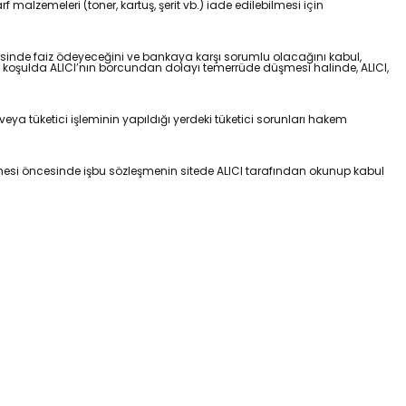
rf malzemeleri (toner, kartuş, şerit vb.) iade edilebilmesi için
evesinde faiz ödeyeceğini ve bankaya karşı sorumlu olacağını kabul,
er koşulda ALICI’nın borcundan dolayı temerrüde düşmesi halinde, ALICI,
eya tüketici işleminin yapıldığı yerdeki tüketici sorunları hakem
kleşmesi öncesinde işbu sözleşmenin sitede ALICI tarafından okunup kabul