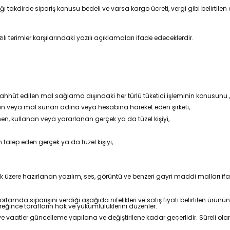
ı takdirde sipariş konusu bedeli ve varsa kargo ücreti, vergi gibi belirtil
rimler karşılarındaki yazılı açıklamaları ifade edeceklerdir.
ahhüt edilen mal sağlama dışındaki her türlü tüketici işleminin konusunu ,
nan veya mal sunan adına veya hesabına hareket eden şirketi,
en, kullanan veya yararlanan gerçek ya da tüzel kişiyi,
n talep eden gerçek ya da tüzel kişiyi,
ak üzere hazırlanan yazılım, ses, görüntü ve benzeri gayri maddi malları if
ortamda siparişini verdiği aşağıda nitelikleri ve satış fiyatı belirtilen ürünün
ğince tarafların hak ve yükümlülüklerini düzenler.
lar ve vaatler güncelleme yapılana ve değiştirilene kadar geçerlidir. Süreli ola