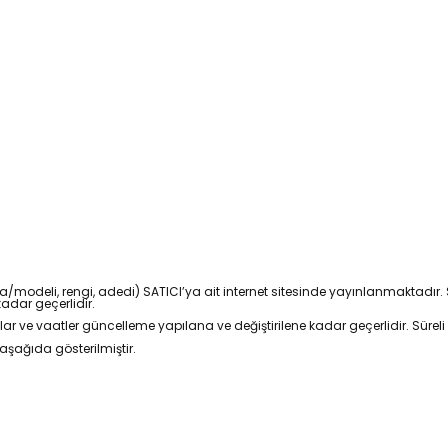
 marka/modeli, rengi, adedi) SATICI’ya ait internet sitesinde yayınlanmaktad
adar geçerlidir.
iyatlar ve vaatler güncelleme yapılana ve değiştirilene kadar geçerlidir. Süreli
aşağıda gösterilmiştir.