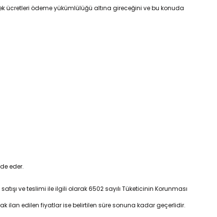
en ek ücretleri ödeme yükümlülüğü altına gireceğini ve bu konuda
ade eder.
 satışı ve teslimi ile ilgili olarak 6502 sayılı Tüketicinin Korunması
rak ilan edilen fiyatlar ise belirtilen süre sonuna kadar geçerlidir.