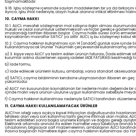
taşımamaktadır.
9.16. İşbu sözleşme içerisinde sayılan maddelerden bir ya da birkaçını i
Ayrıca; işbu ihlal nedeniyle, olayın hukuk alanına intikal ettirilmesi 
10. CAYMA HAKKI
10.1. ALICI; mesafeli sözleşmenin mal satışına ilişkin olması durumunda, 
hukuki ve cezai sorumluluk üstlenmeksizin ve hiçbir gerekçe göstermek
imzalandığı tarihten itibaren başlar. Cayma hakkı süresi sona ermede
kaynaklanan masraflar SATICI’ ya aittir. ALICI, iş bu sözleşmeyi kabul 
10.2. Cayma hakkının kullanılması için 14 (ondört) günlük süre içinde 
Kullanılamayacak Ürünler" hükümleri çerçevesinde kullanılmamış olması
a) 3. kişiye veya ALICI’ ya teslim edilen ürünün faturası, (İade edilmek
kurumlar adına düzenlenen sipariş iadeleri İADE FATURASI kesilmediğ
b) İade formu,
c) İade edilecek ürünlerin kutusu, ambalajı, varsa standart aksesuarları 
d) SATICI, cayma bildiriminin kendisine ulaşmasından itibaren en geç 10
yükümlüdür.
e) ALICI’ nın kusurundan kaynaklanan bir nedenle malın değerinde bir
içinde malın veya ürünün usulüne uygun kullanılması sebebiyle meydan
f) Cayma hakkının kullanılması nedeniyle SATICI tarafından düzenlene
11. CAYMA HAKKI KULLANILAMAYACAK ÜRÜNLER
ALICI’nın isteği veya açıkça kişisel ihtiyaçları doğrultusunda hazırlana
tehlikesi olan veya son kullanma tarihi geçme ihtimali olan mallar, AL
teslim edildikten sonra başka ürünlerle karışan ve doğası gereği ayrış
Elektronik ortamda anında ifa edilen hizmetler veya tüketiciye anında te
cihazlarının, bilgisayar sarf malzemelerinin, ambalajının ALICI tarafı
ifasına başlanan hizmetlere ilişkin cayma hakkının kullanılması da Yö