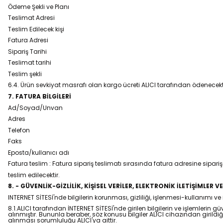
Ödeme Şekli ve Planı
Teslimat Adresi
Teslim Edilecek kişi
Fatura Adresi
Sipariş Tarihi
Teslimat tarihi
Teslim şekli
6.4. Ürün sevkiyat masrafı olan kargo ücreti ALICI tarafından ödenecekti
7. FATURA BİLGİLERİ
Ad/Soyad/Unvan
Adres
Telefon
Faks
Eposta/kullanıcı adı
Fatura teslim : Fatura sipariş teslimatı sırasında fatura adresine sipariş il
teslim edilecektir.
8. - GÜVENLİK-GİZLİLİK, KİŞİSEL VERİLER, ELEKTRONİK İLETİŞİMLER VE
INTERNET SİTESİ'nde bilgilerin korunması, gizliliği, işlenmesi-kullanımı ve il
8.1.ALICI tarafından İNTERNET SİTESİ'nde girilen bilgilerin ve işlemlerin
alınmıştır. Bununla beraber, söz konusu bilgiler ALICI cihazından girildiği
alınması sorumluluğu ALICI'ya aittir.