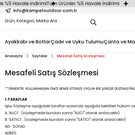
vale indirimi
Tüm Ürünler %5 Havale İndirimi
info@kampetoutdoor.com.tr
Ayakkabı ve Botlar
Çadır ve Uyku Tulumu
Çanta ve Ma
Anasayfa
Sayfalar
Mesafeli Satış Sözleşmesi
Mesafeli Satış Sözleşmesi
**ÖRNEKTİR. KULLANMADAN ÖNCE KENDİ SİTENİZE UYGUN BİR ŞEKİLDE DÜZENLEYİNİ
1.TARAFLAR
İşbu Sözleşme aşağıdaki taraflar arasında aşağıda belirtilen hüküm ve
A.‘ALICI’ ; (sözleşmede bundan sonra "ALICI" olarak anılacaktır)
B.‘SATICI’ ; (sözleşmede bundan sonra "SATICI" olarak anılacaktır)
AD- SOYAD:
ADRES: