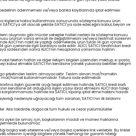
ün bedelinin ödenmemesi ve/veya banka kayıtlarında iptal edilmesi
tkisiz kişilerce haksız kullanılması sonucunda sözleşme konusu ürün
i SATICI’ya ait olacak şekilde SATICI’ya iade edeceğini kabul, beyan ve
allerin oluşması gibi mücbir sebepler halleri nedeni ile sözleşme konusu
onusu ürünün varsa emsali ile değiştirilmesini ve/veya teslimat süresinin
e ALICI’nın nakit ile yaptığı ödemelerde, ürün tutarı 14 gün içinde
4 gün içerisinde ilgili bankaya iade edilir. ALICI, SATICI tarafından kredi
ankaya iadesinden sonra ALICI’nın hesaplarına yansıması halinin
il telefon hatları ve diğer iletişim bilgileri üzerinden mektup, e-posta,
i kabul etmekle SATICI’nın kendisine yönelik yukarıda belirtilen iletişim
argo şirketinden teslim almayacaktır. Teslim alınan mal/hizmetin
 mal/hizmet kullanılmamalıdır. Fatura iade edilmelidir.
artına ilişkin güvenlik açığı tespit edilmesi halinde, SATICI, kredi kartı
artının kendisine ait olduğuna ilişkin yazıyı ibraz etmesini ALICI’dan talep
 karşılanmaması halinde ise SATICI, siparişi iptal etme hakkını haizdir.
aykırılığı nedeniyle uğrayacağı tüm zararları, SATICI’nın ilk bildirimi
eder. Aksi takdirde, doğacak tüm hukuki ve cezai yükümlülükler
salara aykırı bir amaç için, başkalarının maddi ve manevi haklarına
) işlemlerde bulunamaz.
başka web sitelerine ve/veya başka içeriklere link verilebilir. Bu linkler
sitesinin içerdiği bilgilere yönelik herhangi bir garanti niteliği