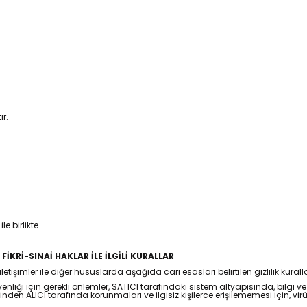
r.
e birlikte
 FİKRİ-SINAİ HAKLAR İLE İLGİLİ KURALLAR
etişimler ile diğer hususlarda aşağıda cari esasları belirtilen gizlilik kuralla
 güvenliği için gerekli önlemler, SATICI tarafındaki sistem altyapısında, bi
nden ALICI tarafında korunmaları ve ilgisiz kişilerce erişilememesi için, virü