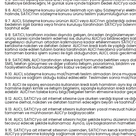
tüketiciye bildireceğini, 14 günlük süre içinde toplam bedeli ALICI’ya i
9.6. ALICI, Sözleşme konusu ürünün teslimatı için işbu Sözleşme’yi ele
halinde, SATICI’nın sözleşme konusu ürünü teslim yükümlülüğünün sona
9.7. ALICI, Sözleşme konusu ürünün ALICI veya ALICI’nın gösterdiği adres
bedelinin ilgili banka veya finans kuruluşu tarafından SATICI'ya ödenm
taahhüt eder.
9.8. SATICI, tarafların iradesi dışında gelişen, önceden öngörülemeyen ve
ürünü süresi içinde teslim edemez ise, durumu ALICI'ya bildireceğini kab
engelleyici durumun ortadan kalkmasına kadar ertelenmesini SATICI’dan t
kendisine nakden ve defaten ödenir. ALICI’nın kredi kartı ile yaptığı ödem
kartına iade edilen tutarın banka tarafından ALICI hesabına yansıtılmas
tamamen banka işlem süreci ile ilgili olduğundan, ALICI, olası gecikme
9.9. SATICININ, ALICI tarafından siteye kayıt formunda belirtilen veya da
SMS, telefon görüşmesi ve diğer yollarla iletişim, pazarlama, bildirim v
faaliyetlerinde bulunabileceğini kabul ve beyan etmektedir.
9.10. ALICI, sözleşme konusu mal/hizmeti teslim almadan önce muayene ed
hasarsız ve sağlam olduğu kabul edilecektir. Teslimden sonra mal/hizm
9.11. ALICI ile sipariş esnasında kullanılan kredi kartı hamilinin aynı kişi
hamiline ilişkin kimlik ve iletişim bilgilerini, siparişte kullanılan kredi 
edebilir. ALICI’nın talebe konu bilgi/belgeleri temin etmesine kadar geç
9.12. ALICI, SATICI’ya ait internet sitesine üye olurken verdiği kişisel ve 
üzerine derhal, nakden ve defaten tazmin edeceğini beyan ve taahhüt 
9.13. ALICI, SATICI’ya ait internet sitesini kullanırken yasal mevzuat h
tamamen ve münhasıran ALICI’yı bağlayacaktır.
9.14. ALICI, SATICI’ya ait internet sitesini hiçbir şekilde kamu düzenini
tecavüz edecek şekilde kullanamaz. Ayrıca, üye başkalarının hizmetleri k
9.15. SATICI’ya ait internet sitesinin üzerinden, SATICI’nın kendi kontrol
ALICI’ya yönlenme kolaylığı sağlamak amacıyla konmuş olup herhangi bir we