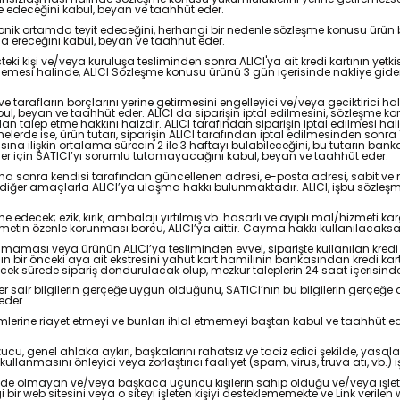
ade edeceğini kabul, beyan ve taahhüt eder.
ktronik ortamda teyit edeceğini, herhangi bir nedenle sözleşme konusu ür
 ereceğini kabul, beyan ve taahhüt eder.
teki kişi ve/veya kuruluşa tesliminden sonra ALICI'ya ait kredi kartının ye
emesi halinde, ALICI Sözleşme konusu ürünü 3 gün içerisinde nakliye gider
 tarafların borçlarını yerine getirmesini engelleyici ve/veya geciktirici h
ul, beyan ve taahhüt eder. ALICI da siparişin iptal edilmesini, sözleşme k
alep etme hakkını haizdir. ALICI tarafından siparişin iptal edilmesi halind
elerde ise, ürün tutarı, siparişin ALICI tarafından iptal edilmesinden sonra 1
ına ilişkin ortalama sürecin 2 ile 3 haftayı bulabileceğini, bu tutarın b
ler için SATICI’yı sorumlu tutamayacağını kabul, beyan ve taahhüt eder.
ha sonra kendisi tarafından güncellenen adresi, e-posta adresi, sabit ve mob
e diğer amaçlarla ALICI’ya ulaşma hakkı bulunmaktadır. ALICI, işbu sözleşmey
ecek; ezik, kırık, ambalajı yırtılmış vb. hasarlı ve ayıplı mal/hizmeti k
etin özenle korunması borcu, ALICI’ya aittir. Cayma hakkı kullanılacaksa
 olmaması veya ürünün ALICI’ya tesliminden evvel, siparişte kullanılan kredi k
kartının bir önceki aya ait ekstresini yahut kart hamilinin bankasından kredi k
ecek sürede sipariş dondurulacak olup, mezkur taleplerin 24 saat içerisinde
diğer sair bilgilerin gerçeğe uygun olduğunu, SATICI’nın bu bilgilerin gerçeğe 
eder.
ükümlerine riayet etmeyi ve bunları ihlal etmemeyi baştan kabul ve taahhüt 
 bozucu, genel ahlaka aykırı, başkalarını rahatsız ve taciz edici şekilde, ya
ullanmasını önleyici veya zorlaştırıcı faaliyet (spam, virus, truva atı, vb.
ünde olmayan ve/veya başkaca üçüncü kişilerin sahip olduğu ve/veya işlettiği 
b sitesini veya o siteyi işleten kişiyi desteklememekte ve Link verilen web 