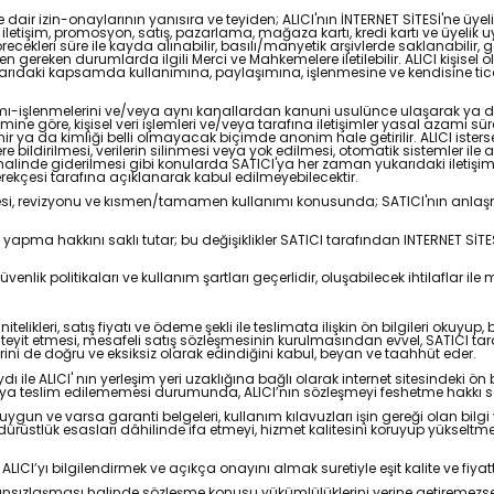
erine dair izin-onaylarının yanısıra ve teyiden; ALICI'nın İNTERNET SİTESİ'ne üyel
iletişim, promosyon, satış, pazarlama, mağaza kartı, kredi kartı ve üyelik
recekleri süre ile kayda alınabilir, basılı/manyetik arşivlerde saklanabilir, ge
kanunen gereken durumlarda ilgili Merci ve Mahkemelere iletilebilir. ALICI kişis
ıdaki kapsamda kullanımına, paylaşımına, işlenmesine ve kendisine ticari
lanımı-işlenmelerini ve/veya aynı kanallardan kanuni usulünce ulaşarak ya da
irimine göre, kişisel veri işlemleri ve/veya tarafına iletişimler yasal azami
ya da kimliği belli olmayacak biçimde anonim hale getirilir. ALICI isterse kişise
ilere bildirilmesi, verilerin silinmesi veya yok edilmesi, otomatik sistemler i
a halinde giderilmesi gibi konularda SATICI'ya her zaman yukarıdaki iletişi
erekçesi tarafına açıklanarak kabul edilmeyebilecektir.
nlenmesi, revizyonu ve kısmen/tamamen kullanımı konusunda; SATICI'nın anlaş
iği yapma hakkını saklı tutar; bu değişiklikler SATICI tarafından INTERNET 
üvenlik politikaları ve kullanım şartları geçerlidir, oluşabilecek ihtilaflar il
elikleri, satış fiyatı ve ödeme şekli ile teslimata ilişkin ön bilgileri okuyup
eyit etmesi, mesafeli satış sözleşmesinin kurulmasından evvel, SATICI tarafı
ilerini de doğru ve eksiksiz olarak edindiğini kabul, beyan ve taahhüt eder.
e ALICI' nın yerleşim yeri uzaklığına bağlı olarak internet sitesindeki ön bi
ICI’ya teslim edilememesi durumunda, ALICI’nın sözleşmeyi feshetme hakkı sa
re uygun ve varsa garanti belgeleri, kullanım kılavuzları işin gereği olan bilg
rüstlük esasları dâhilinde ifa etmeyi, hizmet kalitesini koruyup yükseltmeyi,
yı bilgilendirmek ve açıkça onayını almak suretiyle eşit kalite ve fiyatta f
kânsızlaşması halinde sözleşme konusu yükümlülüklerini yerine getiremezse,