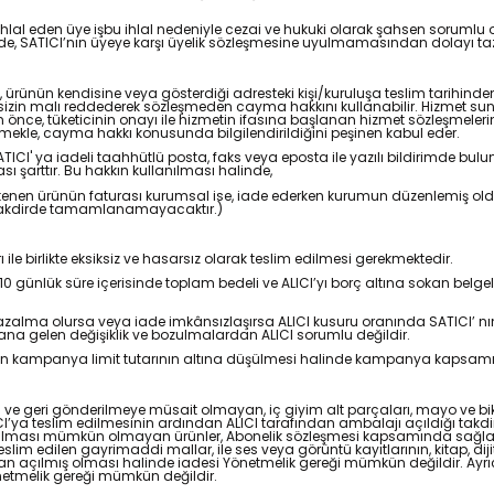
hlal eden üye işbu ihlal nedeniyle cezai ve hukuki olarak şahsen sorumlu olu
halinde, SATICI’nın üyeye karşı üyelik sözleşmesine uyulmamasından dolayı t
ürünün kendisine veya gösterdiği adresteki kişi/kuruluşa teslim tarihinden i
sizin malı reddederek sözleşmeden cayma hakkını kullanabilir. Hizmet sun
n önce, tüketicinin onayı ile hizmetin ifasına başlanan hizmet sözleşme
etmekle, cayma hakkı konusunda bilgilendirildiğini peşinen kabul eder.
SATICI' ya iadeli taahhütlü posta, faks veya eposta ile yazılı bildirimde
 şarttır. Bu hakkın kullanılması halinde,
 istenen ürünün faturası kurumsal ise, iade ederken kurumun düzenlemiş oldu
i takdirde tamamlanamayacaktır.)
ile birlikte eksiksiz ve hasarsız olarak teslim edilmesi gerekmektedir.
 günlük süre içerisinde toplam bedeli ve ALICI’yı borç altına sokan belgel
 azalma olursa veya iade imkânsızlaşırsa ALICI kusuru oranında SATICI’ n
a gelen değişiklik ve bozulmalardan ALICI sorumlu değildir.
n kampanya limit tutarının altına düşülmesi halinde kampanya kapsamında
n ve geri gönderilmeye müsait olmayan, iç giyim alt parçaları, mayo ve bik
ICI’ya teslim edilmesinin ardından ALICI tarafından ambalajı açıldığı tak
tırılması mümkün olmayan ürünler, Abonelik sözleşmesi kapsamında sağlananl
slim edilen gayrimaddi mallar, ile ses veya görüntü kayıtlarının, kitap, dij
ndan açılmış olması halinde iadesi Yönetmelik gereği mümkün değildir. Ayr
netmelik gereği mümkün değildir.