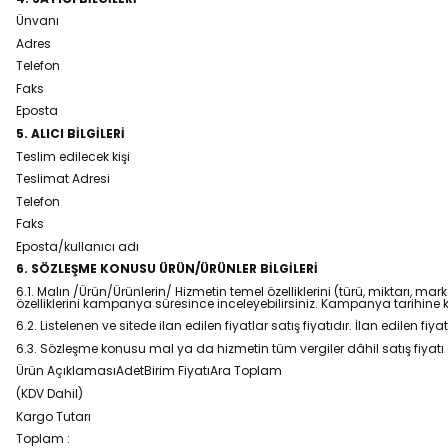
Ünvanı
Adres
Telefon
Faks
Eposta
5. ALICI BİLGİLERİ
Teslim edilecek kişi
Teslimat Adresi
Telefon
Faks
Eposta/kullanıcı adı
6. SÖZLEŞME KONUSU ÜRÜN/ÜRÜNLER BİLGİLERİ
6.1. Malın /Ürün/Ürünlerin/ Hizmetin temel özelliklerini (türü, miktarı,
özelliklerini kampanya süresince inceleyebilirsiniz. Kampanya tarihine k
6.2. Listelenen ve sitede ilan edilen fiyatlar satış fiyatıdır. İlan edilen f
6.3. Sözleşme konusu mal ya da hizmetin tüm vergiler dâhil satış fiyatı 
Ürün AçıklamasıAdetBirim FiyatıAra Toplam
(KDV Dahil)
Kargo Tutarı
Toplam :