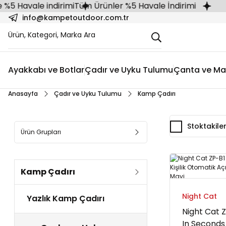
avale indirimi
Tüm Ürünler %5 Havale İndirimi
info@kampetoutdoor.com.tr
Ayakkabı ve Botlar
Çadır ve Uyku Tulumu
Çanta ve Ma
Anasayfa
Çadır ve Uyku Tulumu
Kamp Çadırı
Stoktakile
Ürün Grupları
Kamp Çadırı
Night Cat
Yazlık Kamp Çadırı
Night Cat 
In Seconds