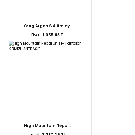
Kong Argon S Alüminy ...
Fiyat :
1.055,83 TL
High Mountain Nepal ...
Fiyat :
3.387,45 TL