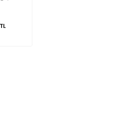
matik
Çadırı
 TL