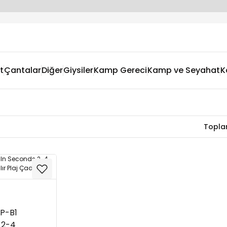
t
Çantalar
Diğer
Giysiler
Kamp Gereci
Kamp ve Seyahat
K
r
Topla
ZP-B1
 2-4