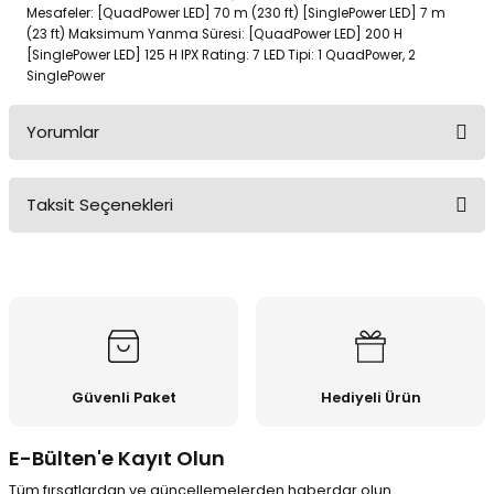
Mesafeler: [QuadPower LED] 70 m (230 ft) [SinglePower LED] 7 m
(23 ft) Maksimum Yanma Süresi: [QuadPower LED] 200 H
[SinglePower LED] 125 H IPX Rating: 7 LED Tipi: 1 QuadPower, 2
SinglePower
Yorumlar
Taksit Seçenekleri
Bu ürüne ilk yorumu siz yapın!
Yorum Yaz
Güvenli Paket
Hediyeli Ürün
E-Bülten'e Kayıt Olun
Tüm fırsatlardan ve güncellemelerden haberdar olun.