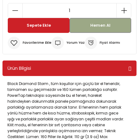
Bereler
ve Tabletler
Yağmurluk ve Pançolar
Sepete Ekle
Hemen Al
priler
 ve Su Torbaları
Yorum Yaz
Fiyat Alarmı
Kazaklar
rı
Ürün Bilgisi
Black Diamond Storm , tüm koşullar için güçlü bir el feneridir,
tamamen su geçirmezdir ve 160 lümen parlaklığa sahiptir.
PowerTap teknolojisi sayesinde bu el feneri, hareket
halindeyken dokunmatik panele parmağınızla dokunarak
parlaklığı ayarlamanıza olanak tanır. El fenerinin hem parlak
yönlü hüzme hem de kısa hüzme, stroboskopik, kırmızı gece
ışığı ve parlaklık parlaklık ayarı sağlayan çeşitli modları vardır.
Kilit modu, el fenerinin bir sırt çantasına veya cebine
yerleştirildiğinde yanlışlıkla açılmasına izin vermez. Teknik
Özellikleri: Lümen: 160 Piller ile Ağırlık: 110 gr (3.9 oz) Max