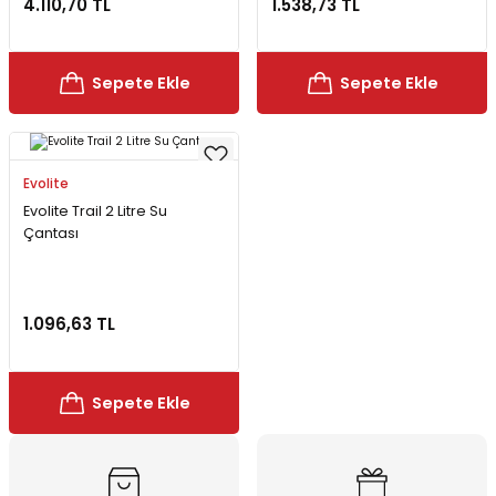
4.110,70 TL
1.538,73 TL
Bereler
ve Tabletler
Yağmurluk ve Pançolar
Sepete Ekle
Sepete Ekle
priler
 ve Su Torbaları
Kazaklar
rı
Evolite
Evolite Trail 2 Litre Su
Çantası
1.096,63 TL
Sepete Ekle