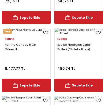
721,16 TL
641,75 TL
Bereler
ve Tabletler
Yağmurluk ve Pançolar
Sepete Ekle
Sepete Ekle
priler
 ve Su Torbaları
Yeni
Kazaklar
rı
Ferrino
Evolite
Ferrino Canopy 5 Ön
Evolite Fiberglas Çadır
Güneşlik
Polleri (2Adet x 11mm)
9.477,77 TL
480,74 TL
Sepete Ekle
Sepete Ekle