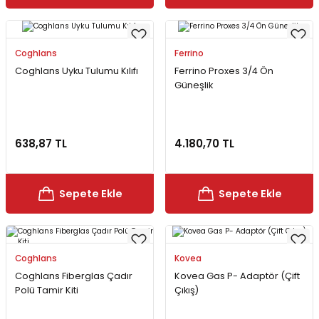
Coghlans
Ferrino
Coghlans Uyku Tulumu Kılıfı
Ferrino Proxes 3/4 Ön
Güneşlik
638,87 TL
4.180,70 TL
Sepete Ekle
Sepete Ekle
Coghlans
Kovea
Coghlans Fiberglas Çadır
Kovea Gas P- Adaptör (Çift
Polü Tamir Kiti
Çıkış)