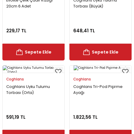
Evolite Çelik Çadır Kazığı
Coghlans Uyku Tulumu
20cm 6 Adet
Torbası (Büyük)
229,17 TL
648,41 TL
Sepete Ekle
Sepete Ekle
Coghlans
Coghlans
Coghlans Uyku Tulumu
Coghlans Tri-Pod Pişirme
Torbası (Orta)
Ayağı
591,19 TL
1.822,56 TL