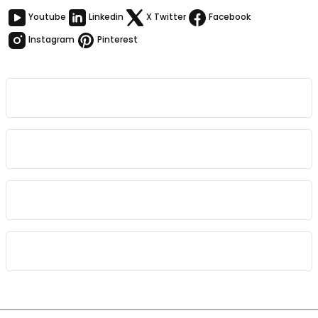
Youtube
Linkedin
X Twitter
Facebook
Instagram
Pinterest
Kurumsal
Bağlantılar
Sözleşmeler
Kategoriler