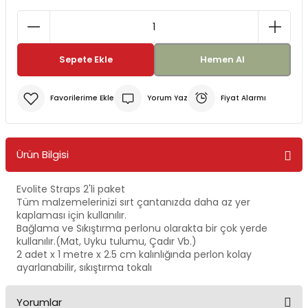
Bereler
ve Tabletler
Yağmurluk ve Pançolar
Sepete Ekle
Hemen Al
priler
 ve Su Torbaları
Yorum Yaz
Fiyat Alarmı
Kazaklar
rı
Ürün Bilgisi
Evolite Straps 2'li paket
Tüm malzemelerinizi sırt çantanızda daha az yer
kaplaması için kullanılır.
Bağlama ve Sıkıştırma perlonu olarakta bir çok yerde
kullanılır.(Mat, Uyku tulumu, Çadır Vb.)
2 adet x 1 metre x 2.5 cm kalınlığında perlon kolay
ayarlanabilir, sıkıştırma tokalı
Yorumlar