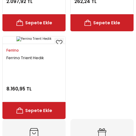
2.097,92 TL
262,24 TL
Bereler
ve Tabletler
Yağmurluk ve Pançolar
Sepete Ekle
Sepete Ekle
priler
 ve Su Torbaları
Kazaklar
rı
Ferrino
Ferrino Trient Hedik
8.160,95 TL
Sepete Ekle