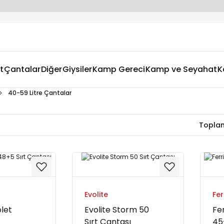
t
Çantalar
Diğer
Giysiler
Kamp Gereci
Kamp ve Seyahat
K
40-59 Litre Çantalar
r
Toplam
Evolite
Fer
olet
Evolite Storm 50
Fe
Sırt Çantası
45