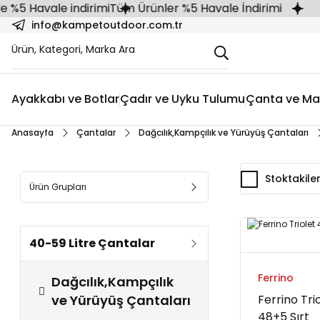
vale indirimi
Tüm Ürünler %5 Havale İndirimi
info@kampetoutdoor.com.tr
Ayakkabı ve Botlar
Çadır ve Uyku Tulumu
Çanta ve Ma
Anasayfa
Çantalar
Dağcılık,Kampçılık ve Yürüyüş Çantaları
Stoktakile
Ürün Grupları
40-59 Litre Çantalar
Ferrino
Dağcılık,Kampçılık
ve Yürüyüş Çantaları
Ferrino Tri
48+5 Sırt