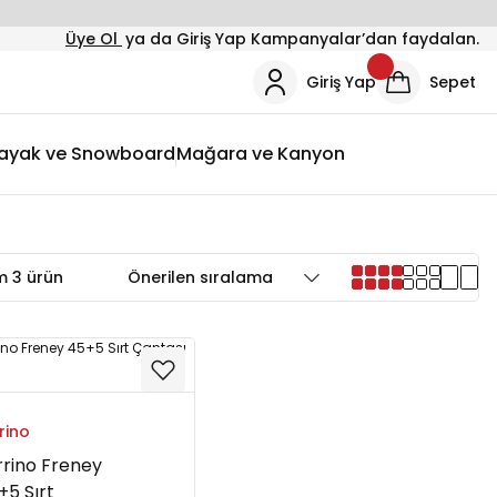
Üye Ol
ya da Giriş Yap Kampanyalar’dan faydalan.
Giriş Yap
Sepet
ayak ve Snowboard
Mağara ve Kanyon
 3 ürün
rino
rrino Freney
+5 Sırt