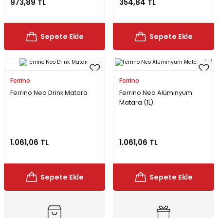
973,89 TL
354,84 TL
Bereler
ve Tabletler
Yağmurluk ve Pançolar
Sepete Ekle
Sepete Ekle
priler
 ve Su Torbaları
Kazaklar
rı
Ferrino
Ferrino
Ferrino Neo Drink Matara
Ferrino Neo Alüminyum
Matara (1L)
1.061,06 TL
1.061,06 TL
Sepete Ekle
Sepete Ekle