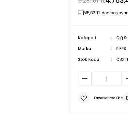
4.753,
5.281,61 TL
515,82 TL den başlayan 
Kategori
Çığ S
Marka
PİEPS
Stok Kodu
C8XT