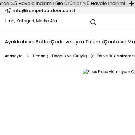
 %5 Havale indirimi
Tüm Ürünler %5 Havale İndirimi
info@kampetoutdoor.com.tr
Ayakkabı ve Botlar
Çadır ve Uyku Tulumu
Çanta ve Ma
Anasayfa
Tırmanış - Dağcılık ve Yürüyüş
Kar ve Buz Malzemel