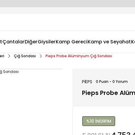
t
Çantalar
Diğer
Giysiler
Kamp Gereci
Kamp ve Seyahat
K
eri
Çığ Sondası
Pieps Probe Alüminyum Çığ Sondası
PİEPS
0 Puan - 0 Yorum
Pieps Probe Alü
%10 İNDİRİM