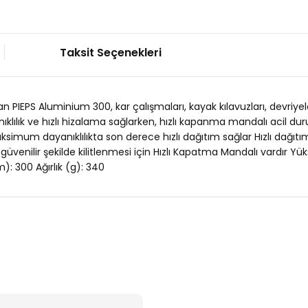
Taksit Seçenekleri
IEPS Aluminium 300, kar çalışmaları, kayak kılavuzları, devriyeler
nıklılık ve hızlı hizalama sağlarken, hızlı kapanma mandalı acil dur
 maksimum dayanıklılıkta son derece hızlı dağıtım sağlar Hızlı dağı
enilir şekilde kilitlenmesi için Hızlı Kapatma Mandalı vardır Yüks
): 300 Ağırlık (g): 340
Bu ürüne ilk yorumu siz yapın!
Yorum Yaz