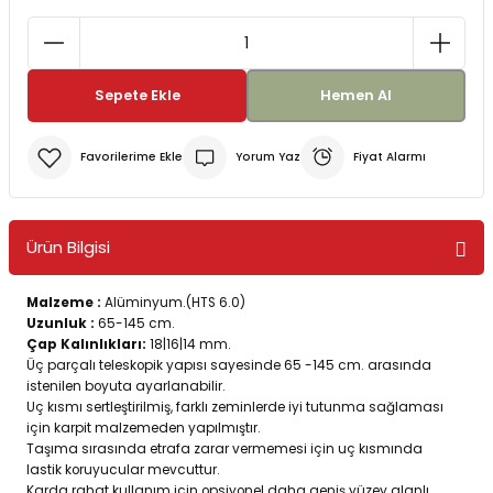
Bereler
ve Tabletler
Yağmurluk ve Pançolar
Sepete Ekle
Hemen Al
priler
 ve Su Torbaları
Yorum Yaz
Fiyat Alarmı
Kazaklar
rı
Ürün Bilgisi
Malzeme :
Alüminyum.(HTS 6.0)
Uzunluk :
65-145 cm.
Çap Kalınlıkları:
18|16|14 mm.
Üç parçalı teleskopik yapısı sayesinde 65 -145 cm. arasında
istenilen boyuta ayarlanabilir.
Uç kısmı sertleştirilmiş, farklı zeminlerde iyi tutunma sağlaması
için karpit malzemeden yapılmıştır.
Taşıma sırasında etrafa zarar vermemesi için uç kısmında
lastik koruyucular mevcuttur.
Karda rahat kullanım için opsiyonel daha geniş yüzey alanlı