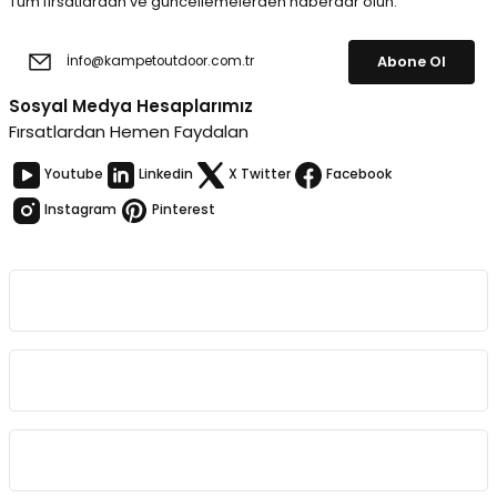
Tüm fırsatlardan ve güncellemelerden haberdar olun.
Abone Ol
Sosyal Medya Hesaplarımız
Fırsatlardan Hemen Faydalan
Youtube
Linkedin
X Twitter
Facebook
Instagram
Pinterest
Kurumsal
Bağlantılar
Sözleşmeler