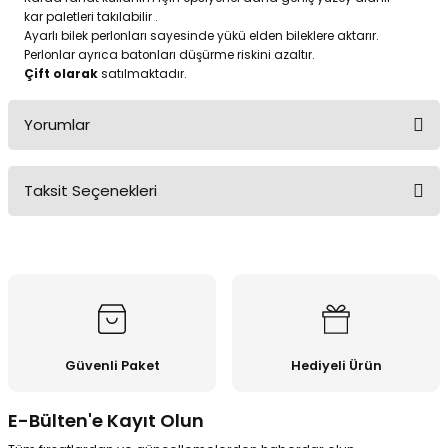
kar paletleri takılabilir .
Ayarlı bilek perlonları sayesinde yükü elden bileklere aktarır.
Perlonlar ayrıca batonları düşürme riskini azaltır.
Çift olarak
satılmaktadır.
Yorumlar
Taksit Seçenekleri
Bu ürüne ilk yorumu siz yapın!
Yorum Yaz
Güvenli Paket
Hediyeli Ürün
E-Bülten'e Kayıt Olun