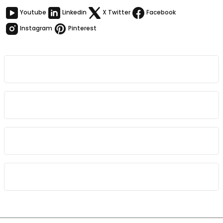
Youtube
Linkedin
X Twitter
Facebook
Instagram
Pinterest
Kurumsal
Bağlantılar
Sözleşmeler
Kategoriler