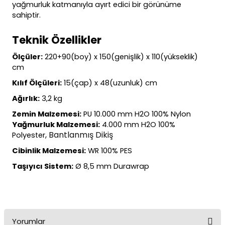
yağmurluk katmanıyla ayırt edici bir görünüme
sahiptir.
Teknik Özellikler
Ölçüler:
220+90(boy) x 150(genişlik) x 110(yükseklik)
cm
Kılıf Ölçüleri:
15(çap) x 48(uzunluk) cm
Ağırlık:
3,2 kg
Zemin Malzemesi:
PU 10.000 mm H2O 100% Nylon
Yağmurluk Malzemesi:
4.000 mm H2O 100%
, Bantlanmış Dikiş
Polyester
Cibinlik Malzemesi:
WR 100% PES
Taşıyıcı Sistem:
Ø 8,5 mm Durawrap
Yorumlar