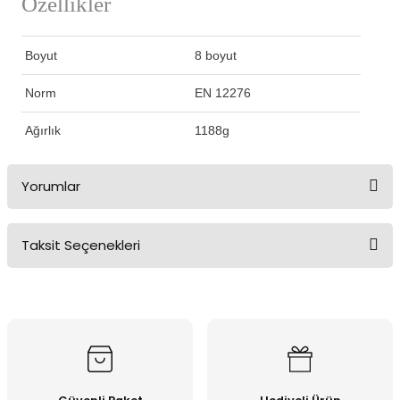
Özellikler
Boyut
8 boyut
Norm
EN 12276
Ağırlık
1188g
Yorumlar
Taksit Seçenekleri
Bu ürüne ilk yorumu siz yapın!
Yorum Yaz