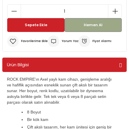
Bereler
ve Tabletler
Yağmurluk ve Pançolar
Sepete Ekle
Hemen Al
priler
 ve Su Torbaları
Yorum Yaz
Fiyat Alarmı
Kazaklar
rı
Ürün Bilgisi
ROCK EMPIRE'ın Axel yaylı kam cihazı, genişleme aralığı
ve hafiflik açısından esneklik sunan çift akslı bir tasarım
sunar. Her boyut, renk kodlu, uzatılabilir bir dyneema
askıyla birlikte gelir. Tek tek veya 6 veya 8 parçalı setin
parçası olarak satın alınabilir.
8 Boyut
Bir kök kam
Çift akslı tasarım, her kam ünitesi için geniş bir