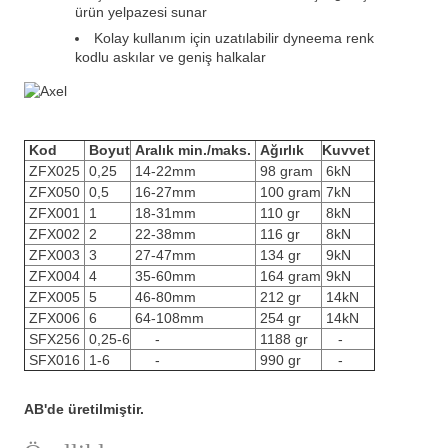
ürün yelpazesi sunar
Kolay kullanım için uzatılabilir dyneema renk
kodlu askılar ve geniş halkalar
Kod
Boyut
Aralık min./maks.
Ağırlık
Kuvvet
ZFX025
0,25
14-22mm
98 gram
6kN
ZFX050
0,5
16-27mm
100 gram
7kN
ZFX001
1
18-31mm
110 gr
8kN
ZFX002
2
22-38mm
116 gr
8kN
ZFX003
3
27-47mm
134 gr
9kN
ZFX004
4
35-60mm
164 gram
9kN
ZFX005
5
46-80mm
212 gr
14kN
ZFX006
6
64-108mm
254 gr
14kN
SFX256
0,25-6
-
1188 gr
-
SFX016
1-6
-
990 gr
-
AB'de üretilmiştir.