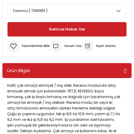
Bereler
ve Tabletler
Yağmurluk ve Pançolar
Gelince Haber Ver
priler
 ve Su Torbaları
Kazaklar
rı
Yorum Yaz
Fiyat Alarmı
Ürün Bilgisi
Hafif, çok amaçlı emniyet / iniş aleti; Reverso modunda artçı
emniyeti almak için kullanılabilir. PETZL REVERSO; kaya
tırmanışı, çok ip boylu tırmanış ve dağcılık için tasarlanmış çok
amaçlı bir emniyet / iniş aletidir. Reverso modu, bir veya iki
artçı tırmanıcının emniyetini alırken frenleme desteği sağlar.
Çoğu ip çapına uygundur: tek ip 8,5 ila 10,5 mm, yarım ip 7,1 ila
9,2 mm ve ikiz ip 6,9 ila 9,2 mm. İp yuvalarının özel tasarımı,
ipin yumuşak bir şekilde kaymasına izin verir ve aşınmayı
azaltır. Detaylı Açıklama: Çok amaçlı ve kullanımı kolay: İki el