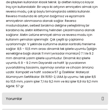
de ipteyken kullanılan klasik teknik. İp aletten kolayca kayar.
İniş için kullanılabilir. Bir veya iki artçının emniyetini almak için
reverso modu, çok ip boylu tırmanışlarda sıklıkla kullanılır.
Reverso modunda iki artçının bağımsız ve eşzamanlı
emniyetinin alınmasına olanak sağlar. Reverso
modundayken, serbest bırakma deliğine yerleştirilmiş bir
karabina ile, aletin kilitlenmiş helinden çıkarılmasına olanak
sağlanır. Aletin üstüne emniyet alma ve reverso modu için
kullanım şemaları işlenmiştir. Çok çeşitli ip çaplarına
uyarlanmıştır: V şeklinde sürtünme olukları kontrollü frenleme
sağlar. 8,5 – 10,5 mm arası dinamik tek iplerle uyumlu (ipliğin
esnekliğine bağlı olarak 11 mm’ye kadar mümkün) 7.1 ile 9.2
mm dinamik yarım iplerle uyumludur. Dinamik ikiz iplerle
uyumlu 6.9 – 9.2 mm Dayanıklı ve hafif: İp yuvalarının
yuvarlatılmış tasarımı, aşınmayı sınırlar ve cihazın ömrünü
uzatır. Kompakt ve hafif: sadece 57 g Özellikler: Materyal:
Alüminyum Sertifikalar: EN 15151-2, UIAA İp uyumu: tek ipler 8,5
ila 10,5 mm, yarım ipler 7,1 ila 9,2 mm ve ikiz ipler 6,9 ila 9,2 mm
Ağırlık: 57 gr
Yorumlar