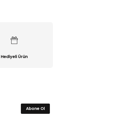
Bu ürüne ilk yorumu siz yapın!
Yorum Yaz
Hediyeli Ürün
Abone Ol