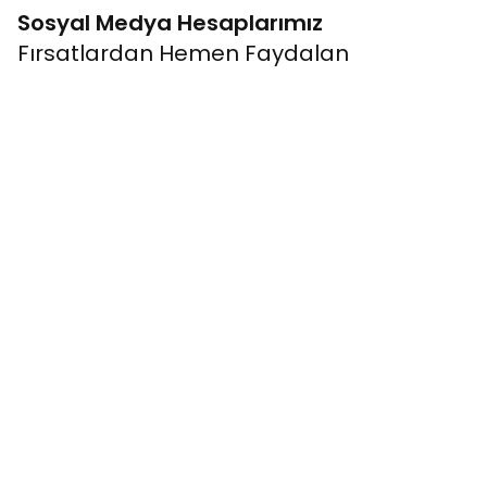
Sosyal Medya Hesaplarımız
Fırsatlardan Hemen Faydalan
Kurumsal
Bağlantıla
Banka Hesap Bilgileri
Üye Ol
Müşteri İletişim
Giriş Yap
Mağazalarımız
Kampanyalar
Hakkımızda
Alışveriş Rehb
Blog Haber
Müşteri Memn