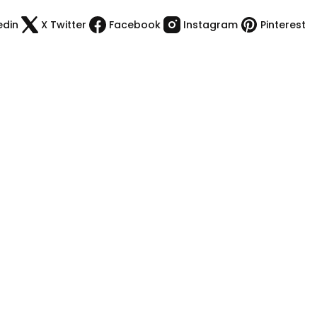
edin
X Twitter
Facebook
Instagram
Pinterest
Kategoriler
Kamp Malzemeleri
Çakı & Bıcak
Spor Malzemeleri
Outdoor Giyim
Dürbün & Teleskop