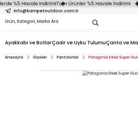
e %5 Havale indirimi
Tüm Ürünler %5 Havale İndirimi
info@kampetoutdoor.com.tr
Ayakkabı ve Botlar
Çadır ve Uyku Tulumu
Çanta ve Ma
Anasayfa
Giysiler
Pantolonlar
Patagonia Erkek Super Gu