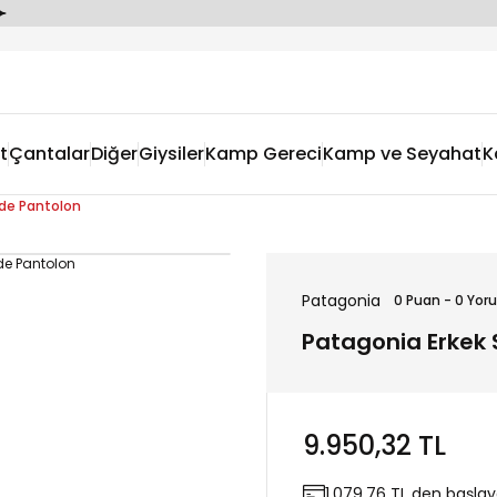
t
Çantalar
Diğer
Giysiler
Kamp Gereci
Kamp ve Seyahat
K
ide Pantolon
Patagonia
0 Puan - 0 Yor
Patagonia Erkek 
9.950,32 TL
1.079,76 TL den başlaya