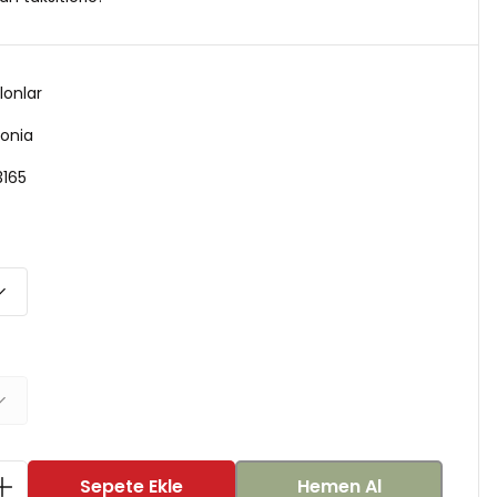
lonlar
onia
165
Sepete Ekle
Hemen Al