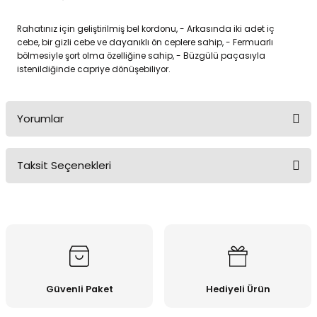
Rahatınız için geliştirilmiş bel kordonu, - Arkasında iki adet iç
cebe, bir gizli cebe ve dayanıklı ön ceplere sahip, - Fermuarlı
bölmesiyle şort olma özelliğine sahip, - Büzgülü paçasıyla
istenildiğinde capriye dönüşebiliyor.
Yorumlar
Taksit Seçenekleri
Bu ürüne ilk yorumu siz yapın!
Yorum Yaz
Güvenli Paket
Hediyeli Ürün