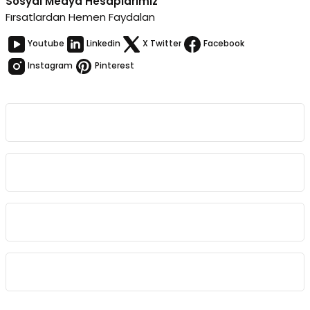
Sosyal Medya Hesaplarımız
Fırsatlardan Hemen Faydalan
Youtube
Linkedin
X Twitter
Facebook
Instagram
Pinterest
Kurumsal
Bağlantılar
Sözleşmeler
Kategoriler