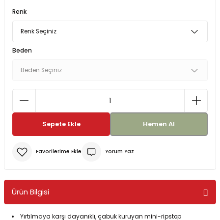
Renk
Bereler
ve Tabletler
Yağmurluk ve Pançolar
priler
 ve Su Torbaları
Beden
Kazaklar
rı
Sepete Ekle
Hemen Al
Yorum Yaz
Ürün Bilgisi
Yırtılmaya karşı dayanıklı, çabuk kuruyan mini-ripstop