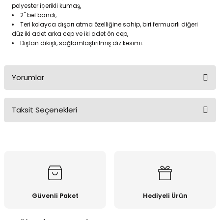
polyester içerikli kumaş,
2" bel bandı,
Teri kolayca dışarı atma özelliğine sahip, biri fermuarlı diğeri
düz iki adet arka cep ve iki adet ön cep,
Dıştan dikişli, sağlamlaştırılmış diz kesimi.
Yorumlar
Taksit Seçenekleri
Bu ürüne ilk yorumu siz yapın!
Yorum Yaz
Güvenli Paket
Hediyeli Ürün