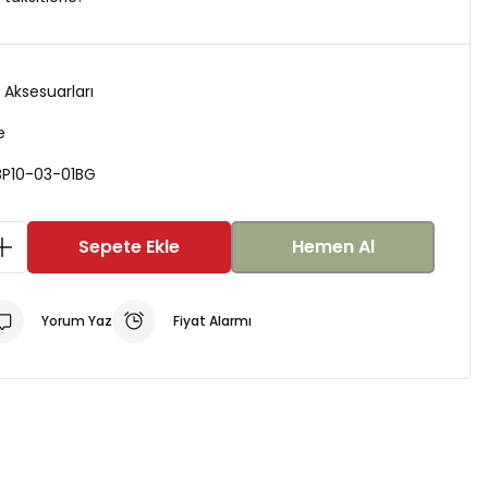
Aksesuarları
e
P10-03-01BG
Sepete Ekle
Hemen Al
Yorum Yaz
Fiyat Alarmı