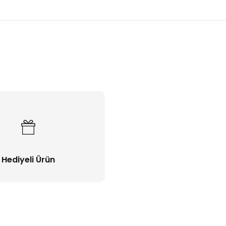
Bu ürüne ilk yorumu siz yapın!
Yorum Yaz
Hediyeli Ürün