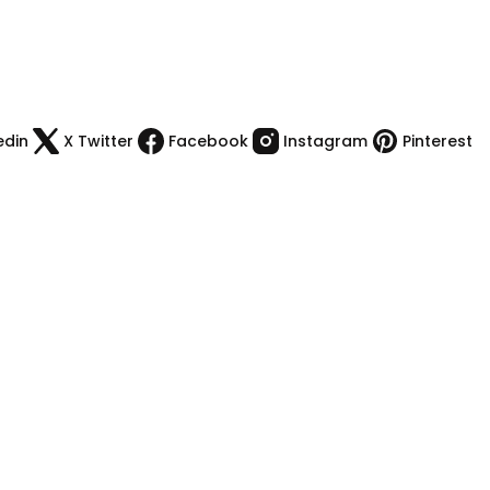
edin
X Twitter
Facebook
Instagram
Pinterest
Kategoriler
Kamp Malzemeleri
Çakı & Bıcak
Spor Malzemeleri
Outdoor Giyim