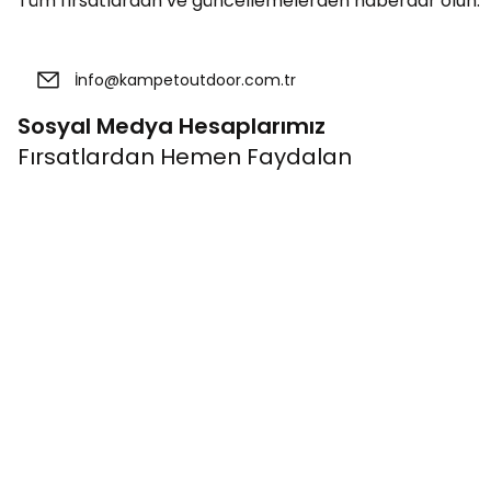
Tüm fırsatlardan ve güncellemelerden haberdar olun.
Sosyal Medya Hesaplarımız
Fırsatlardan Hemen Faydalan
Kurumsal
Bağlantıla
Banka Hesap Bilgileri
Üye Ol
Müşteri İletişim
Giriş Yap
Mağazalarımız
Kampanyalar
Hakkımızda
Alışveriş Rehb