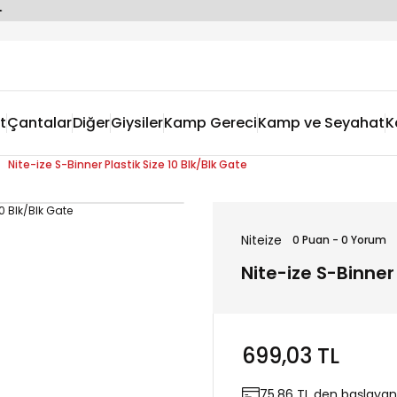
t
Çantalar
Diğer
Giysiler
Kamp Gereci
Kamp ve Seyahat
K
Nite-ize S-Binner Plastik Size 10 Blk/Blk Gate
Niteize
0 Puan - 0 Yorum
Nite-ize S-Binner 
699,03 TL
75,86 TL den başlayan 