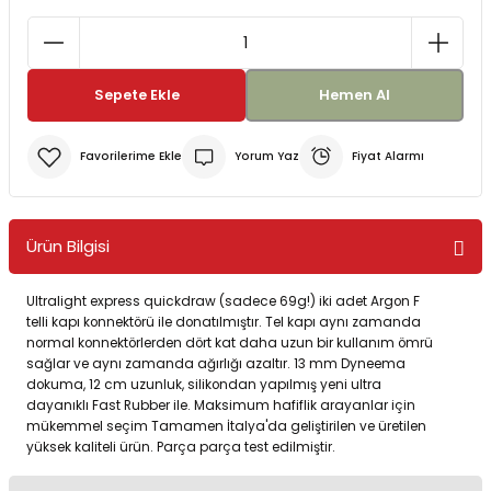
Bereler
ve Tabletler
Yağmurluk ve Pançolar
Sepete Ekle
Hemen Al
priler
 ve Su Torbaları
Yorum Yaz
Fiyat Alarmı
Kazaklar
rı
Ürün Bilgisi
Ultralight express quickdraw (sadece 69g!) iki adet Argon F
telli kapı konnektörü ile donatılmıştır. Tel kapı aynı zamanda
normal konnektörlerden dört kat daha uzun bir kullanım ömrü
sağlar ve aynı zamanda ağırlığı azaltır. 13 mm Dyneema
dokuma, 12 cm uzunluk, silikondan yapılmış yeni ultra
dayanıklı Fast Rubber ile. Maksimum hafiflik arayanlar için
mükemmel seçim Tamamen İtalya'da geliştirilen ve üretilen
yüksek kaliteli ürün. Parça parça test edilmiştir.