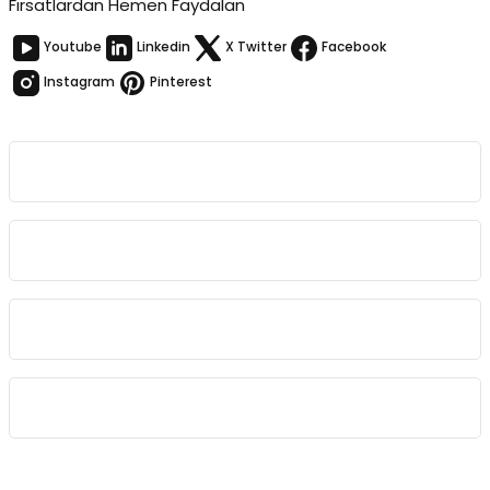
Fırsatlardan Hemen Faydalan
Youtube
Linkedin
X Twitter
Facebook
Instagram
Pinterest
Kurumsal
Bağlantılar
Sözleşmeler
Kategoriler