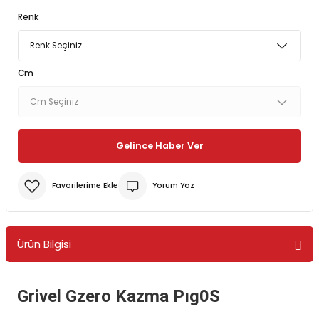
Renk
Bereler
ve Tabletler
Yağmurluk ve Pançolar
priler
 ve Su Torbaları
Cm
Kazaklar
rı
Gelince Haber Ver
Yorum Yaz
Ürün Bilgisi
Grivel Gzero Kazma Pıg0S