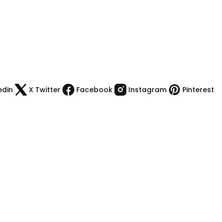
edin
X Twitter
Facebook
Instagram
Pinterest
Kategoriler
Kamp Malzemeleri
Çakı & Bıcak
Spor Malzemeleri