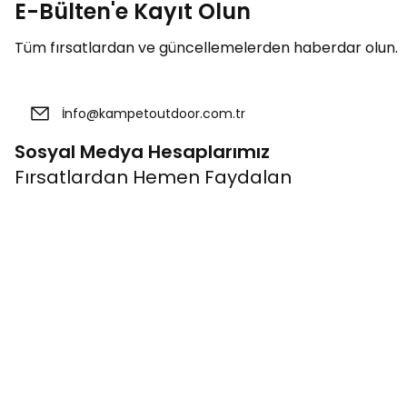
E-Bülten'e Kayıt Olun
Tüm fırsatlardan ve güncellemelerden haberdar olun.
Sosyal Medya Hesaplarımız
Fırsatlardan Hemen Faydalan
Kurumsal
Bağlantıla
Banka Hesap Bilgileri
Üye Ol
Müşteri İletişim
Giriş Yap
Mağazalarımız
Kampanyalar