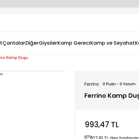
t
Çantalar
Diğer
Giysiler
Kamp Gereci
Kamp ve Seyahat
K
rino Kamp Duşu
Ferrino
0 Puan - 0 Yorum
Ferrino Kamp Du
993,47 TL
107,81 TL den başlayan 