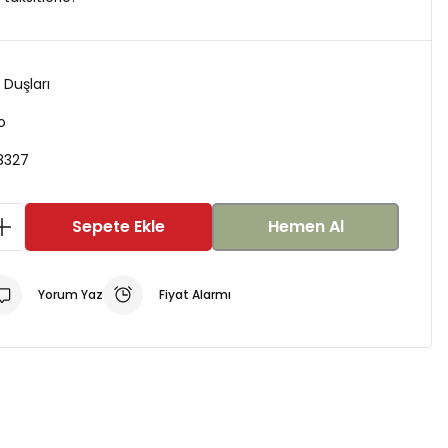
Duşları
o
8327
Sepete Ekle
Hemen Al
Yorum Yaz
Fiyat Alarmı