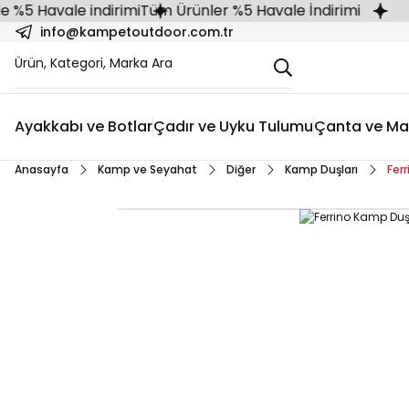
 Havale indirimi
Tüm Ürünler %5 Havale İndirimi
info@kampetoutdoor.com.tr
Ayakkabı ve Botlar
Çadır ve Uyku Tulumu
Çanta ve Ma
Anasayfa
Kamp ve Seyahat
Diğer
Kamp Duşları
Fer