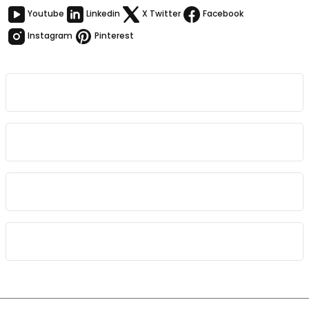
Youtube
Linkedin
X Twitter
Facebook
Instagram
Pinterest
Kurumsal
Bağlantılar
Sözleşmeler
Kategoriler