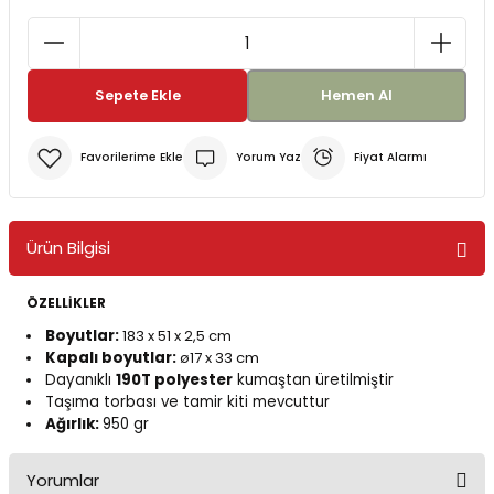
Bereler
ve Tabletler
Yağmurluk ve Pançolar
Sepete Ekle
Hemen Al
priler
 ve Su Torbaları
Yorum Yaz
Fiyat Alarmı
Kazaklar
rı
Ürün Bilgisi
ÖZELLİKLER
Boyutlar:
183 x 51 x 2,5 cm
Kapalı boyutlar:
ø17 x 33 cm
Dayanıklı
190T polyester
kumaştan üretilmiştir
Taşıma torbası ve tamir kiti mevcuttur
Ağırlık:
950 gr
Yorumlar