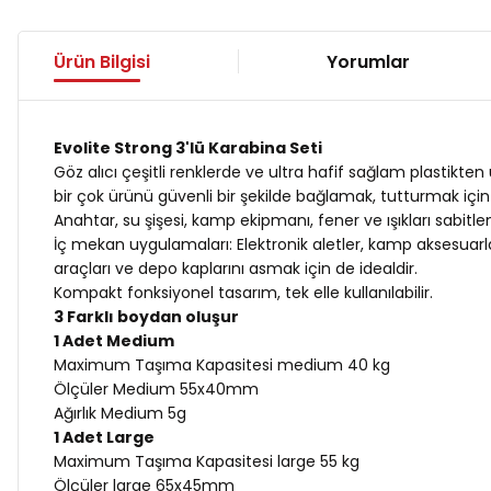
Ürün Bilgisi
Yorumlar
Evolite Strong 3'lü Karabina Seti
Göz alıcı çeşitli renklerde ve ultra hafif sağlam plastikten
bir çok ürünü güvenli bir şekilde bağlamak, tutturmak için 
Anahtar, su şişesi, kamp ekipmanı, fener ve ışıkları sabit
İç mekan uygulamaları: Elektronik aletler, kamp aksesuarları, 
araçları ve depo kaplarını asmak için de idealdir.
Kompakt fonksiyonel tasarım, tek elle kullanılabilir.
3 Farklı boydan oluşur
1 Adet Medium
Maximum Taşıma Kapasitesi medium 40 kg
Ölçüler Medium 55x40mm
Ağırlık Medium 5g
1 Adet Large
Maximum Taşıma Kapasitesi large 55 kg
Ölçüler large 65x45mm