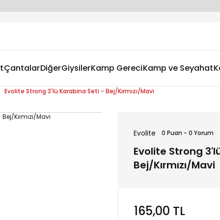
t
Çantalar
Diğer
Giysiler
Kamp Gereci
Kamp ve Seyahat
K
Evolite Strong 3'lü Karabina Seti - Bej/Kırmızı/Mavi
Evolite
0 Puan - 0 Yorum
Evolite Strong 3'l
Bej/Kırmızı/Mavi
165,00 TL