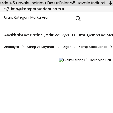
 %5 Havale indirimi
Tüm Ürünler %5 Havale İndirimi
info@kampetoutdoor.com.tr
Ayakkabı ve Botlar
Çadır ve Uyku Tulumu
Çanta ve Ma
Anasayfa
Kamp ve Seyahat
Diğer
Kamp Aksesuarları