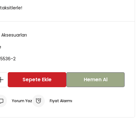
aksitlerle!
Aksesuarları
e
-5536-2
Sepete Ekle
Hemen Al
Yorum Yaz
Fiyat Alarmı