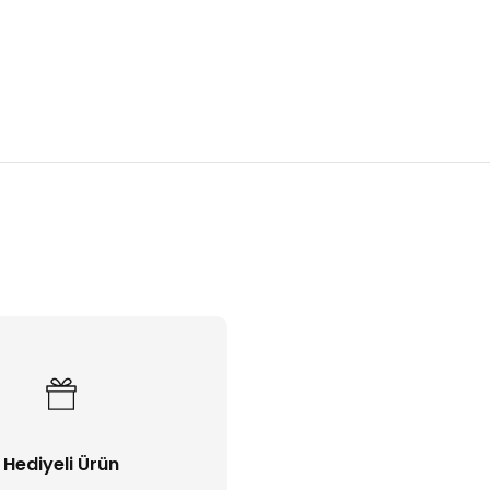
Bu ürüne ilk yorumu siz yapın!
Yorum Yaz
Hediyeli Ürün