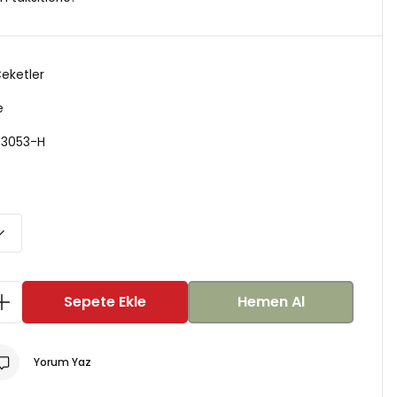
Ceketler
e
-3053-H
Sepete Ekle
Hemen Al
Yorum Yaz