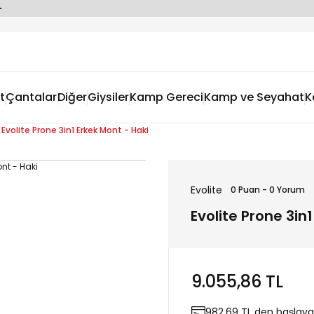
t
Çantalar
Diğer
Giysiler
Kamp Gereci
Kamp ve Seyahat
K
Evolite Prone 3in1 Erkek Mont - Haki
Evolite
0 Puan - 0 Yorum
Evolite Prone 3in
9.055,86 TL
982,69 TL den başlayan