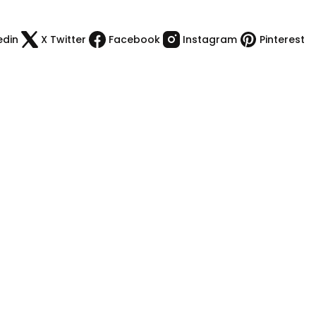
edin
X Twitter
Facebook
Instagram
Pinterest
Kategoriler
Kamp Malzemeleri
Çakı & Bıcak
Spor Malzemeleri
Outdoor Giyim
Dürbün & Teleskop