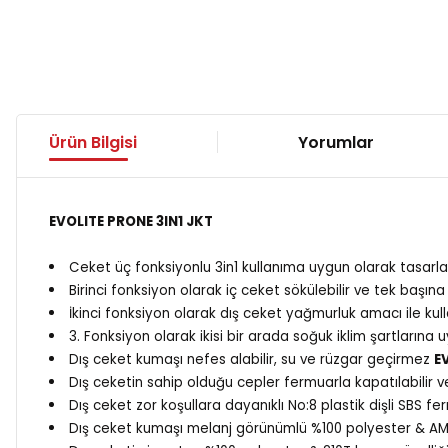
Ürün Bilgisi
Yorumlar
EVOLITE PRONE 3IN1 JKT
Ceket üç fonksiyonlu 3in1 kullanıma uygun olarak tasarla
Birinci fonksiyon olarak iç ceket sökülebilir ve tek başına h
İkinci fonksiyon olarak dış ceket yağmurluk amacı ile kullanıl
3. Fonksiyon olarak ikisi bir arada soğuk iklim şartlarına u
Dış ceket kumaşı nefes alabilir, su ve rüzgar geçirmez
E
Dış ceketin sahip olduğu cepler fermuarla kapatılabilir v
Dış ceket zor koşullara dayanıklı No:8 plastik dişli SBS fer
Dış ceket kumaşı melanj görünümlü %100 polyester & AM