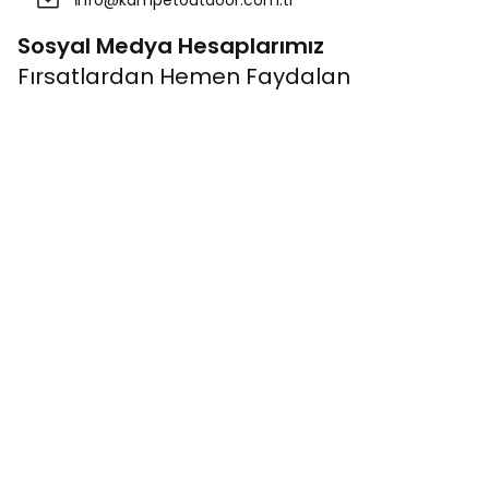
Sosyal Medya Hesaplarımız
Fırsatlardan Hemen Faydalan
Kurumsal
Bağlantıla
Banka Hesap Bilgileri
Üye Ol
Müşteri İletişim
Giriş Yap
Mağazalarımız
Kampanyalar
Hakkımızda
Alışveriş Rehb
Blog Haber
Müşteri Memn