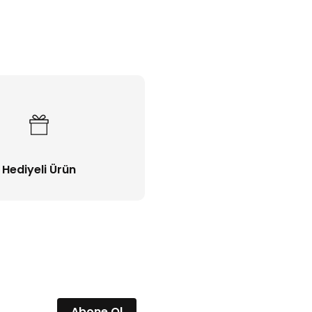
Bu ürüne ilk yorumu siz yapın!
Yorum Yaz
Hediyeli Ürün
Abone Ol