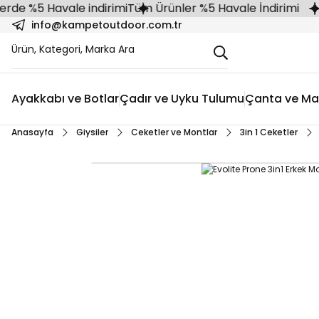
%5 Havale indirimi
Tüm Ürünler %5 Havale İndirimi
info@kampetoutdoor.com.tr
Ayakkabı ve Botlar
Çadır ve Uyku Tulumu
Çanta ve Ma
Anasayfa
Giysiler
Ceketler ve Montlar
3in 1 Ceketler