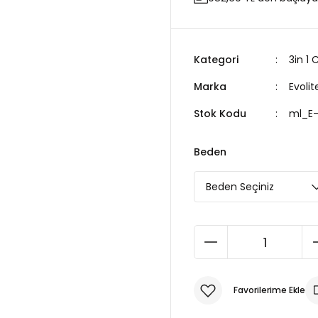
Kategori
3in 1 
Marka
Evolit
Stok Kodu
ml_E
Beden