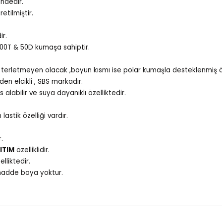
indedir.
etilmiştir.
ir.
300T & 50D kumaşa sahiptir.
terletmeyen olacak ,boyun kısmı ise polar kumaşla desteklenmiş öz
den elcikli , SBS markadır.
alabilir ve suya dayanıklı özelliktedir.
lastik özelliği vardır.
.
ITIM
özelliklidir.
lliktedir.
 madde boya yoktur.