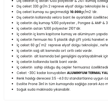
Dış ceketin iç astarı %100 polyester & 210T kumaş özelliğ
Dış ceket 330 gr/m 2 repreve elyaf dolgu teknolojisi ile ür
Dış ceket kumaşı su geçirmezliği
10.000
gr/m2 ‘dir.
Dış ceketin kollarında velcro bant ile ayarlabilir özellikted
İç ceketin dış kumaşı %100 polyester , Pongee & AMP & 
İç ceketin astarı %100 polyester 210T’dir.
İç ceketin iç kısmı kapitone kumaş ve alüminyum yapıda 
İç ceketin fermuarı No: 5 plastik dişli çift yönlü hareket e
İç ceket 60 gr/ m2 repreve elyaf dolgu teknolojisi , nefes 
İç ceketin sağ alt kısmında cırt cırtlı cebi vardır.
İç ceketin alt kısmında bel genişliğini ayarlayabilmek için 
İç ceketin kollarında lastik bant vardır.
İç ceketin sahip olduğu dış cepler fermuarsız özelliktedir
Ceket -30C kadar koruyabilen
ALUMINYUM TERMAL YAL
Renk haslığı derecesi 3.5 -4.0 EU standartlarına uygun öze
Evolite Prone 3in1 in tüm kumaşında sağlığa zararlı Azo
Soğuk suda makinada yıkanabilir.