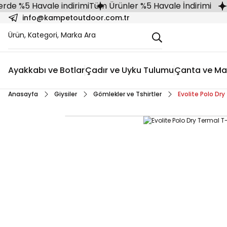
 %5 Havale indirimi
Tüm Ürünler %5 Havale İndirimi
info@kampetoutdoor.com.tr
Ayakkabı ve Botlar
Çadır ve Uyku Tulumu
Çanta ve Ma
Anasayfa
Giysiler
Gömlekler ve Tshirtler
Evolite Polo Dry