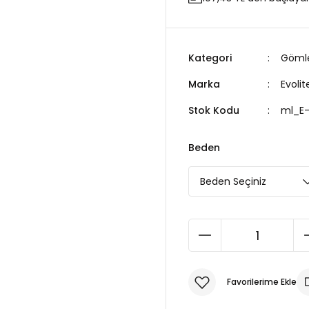
Kategori
Gömle
Marka
Evolit
Stok Kodu
ml_E
Beden