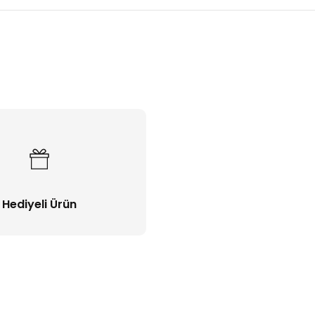
Bu ürüne ilk yorumu siz yapın!
Yorum Yaz
Hediyeli Ürün