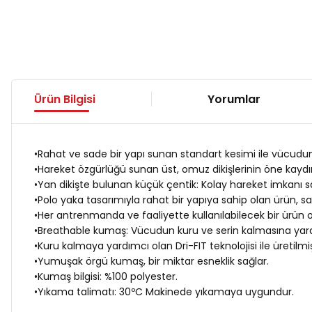
Ürün Bilgisi
Yorumlar
•
Rahat ve sade bir yapı sunan standart kesimi ile vücudu
•
Hareket özgürlüğü sunan üst, omuz dikişlerinin öne kaydırı
•
Yan dikişte bulunan küçük çentik: Kolay hareket imkanı s
•
Polo yaka tasarımıyla rahat bir yapıya sahip olan ürün, sade
•
Her antrenmanda ve faaliyette kullanılabilecek bir ürün o
•
Breathable kumaş: Vücudun kuru ve serin kalmasına yardım
•
Kuru kalmaya yardımcı olan Dri-FIT teknolojisi ile üretilmiş
•
Yumuşak örgü kumaş, bir miktar esneklik sağlar.
•
Kumaş bilgisi: %100 polyester.
•
Yıkama talimatı: 30ºC Makinede yıkamaya uygundur.