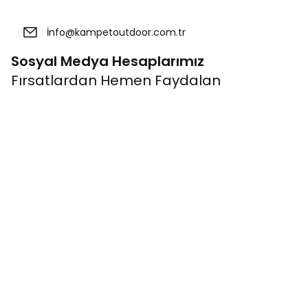
Sosyal Medya Hesaplarımız
Fırsatlardan Hemen Faydalan
Kurumsal
Bağlantıla
Banka Hesap Bilgileri
Üye Ol
Müşteri İletişim
Giriş Yap
Mağazalarımız
Kampanyalar
Hakkımızda
Alışveriş Rehb
Blog Haber
Müşteri Memn