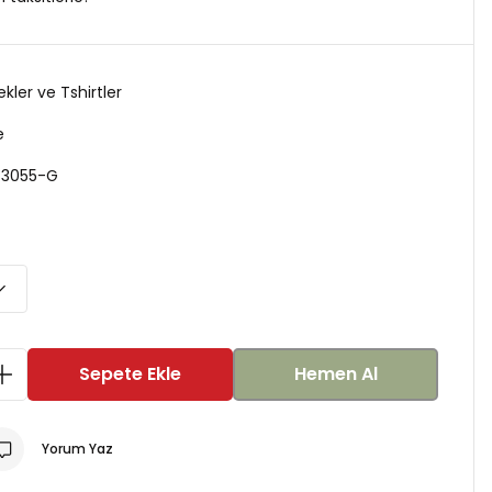
kler ve Tshirtler
e
-3055-G
Sepete Ekle
Hemen Al
Yorum Yaz