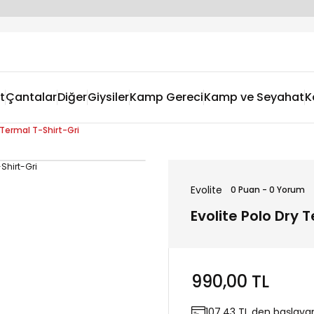
t
Çantalar
Diğer
Giysiler
Kamp Gereci
Kamp ve Seyahat
K
 Termal T-Shirt-Gri
Evolite
0 Puan - 0 Yorum
Evolite Polo Dry 
990,00 TL
107,43 TL den başlayan 