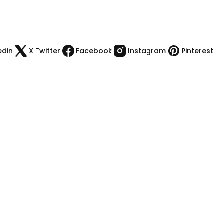
edin
X Twitter
Facebook
Instagram
Pinterest
Kategoriler
Kamp Malzemeleri
Çakı & Bıcak
Spor Malzemeleri
Outdoor Giyim
Dürbün & Teleskop