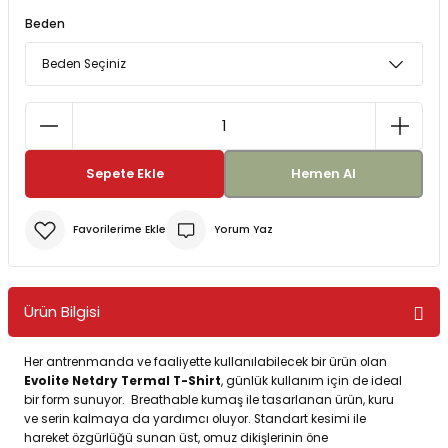
Beden
Bereler
ve Tabletler
Yağmurluk ve Pançolar
priler
 ve Su Torbaları
Kazaklar
rı
Sepete Ekle
Hemen Al
Yorum Yaz
Ürün Bilgisi
Her antrenmanda ve faaliyette kullanılabilecek bir ürün olan
Evolite Netdry Termal T-Shirt
, günlük kullanım için de ideal
bir form sunuyor. Breathable kumaş ile tasarlanan ürün, kuru
ve serin kalmaya da yardımcı oluyor. Standart kesimi ile
hareket özgürlüğü sunan üst, omuz dikişlerinin öne