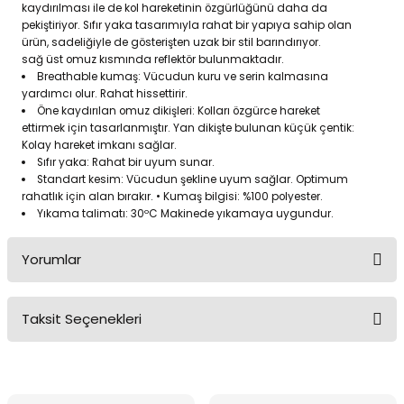
kaydırılması ile de kol hareketinin özgürlüğünü daha da
pekiştiriyor. Sıfır yaka tasarımıyla rahat bir yapıya sahip olan
ürün, sadeliğiyle de gösterişten uzak bir stil barındırıyor.
sağ üst omuz kısmında reflektör bulunmaktadır.
Breathable kumaş: Vücudun kuru ve serin kalmasına
yardımcı olur. Rahat hissettirir.
Öne kaydırılan omuz dikişleri: Kolları özgürce hareket
ettirmek için tasarlanmıştır. Yan dikişte bulunan küçük çentik:
Kolay hareket imkanı sağlar.
Sıfır yaka: Rahat bir uyum sunar.
Standart kesim: Vücudun şekline uyum sağlar. Optimum
rahatlık için alan bırakır. • Kumaş bilgisi: %100 polyester.
Yıkama talimatı: 30ºC Makinede yıkamaya uygundur.
Yorumlar
Taksit Seçenekleri
Bu ürüne ilk yorumu siz yapın!
Yorum Yaz