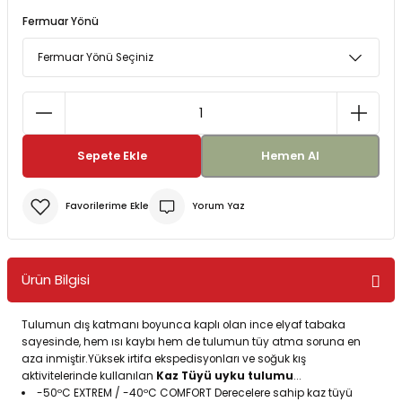
Fermuar Yönü
Bereler
ve Tabletler
Yağmurluk ve Pançolar
priler
 ve Su Torbaları
Kazaklar
rı
Sepete Ekle
Hemen Al
Yorum Yaz
Ürün Bilgisi
Tulumun dış katmanı boyunca kaplı olan ince elyaf tabaka
sayesinde, hem ısı kaybı hem de tulumun tüy atma soruna en
aza inmiştir.Yüksek irtifa ekspedisyonları ve soğuk kış
aktivitelerinde kullanılan
Kaz Tüyü uyku tulumu
...
-50ºC EXTREM / -40ºC COMFORT Derecelere sahip kaz tüyü