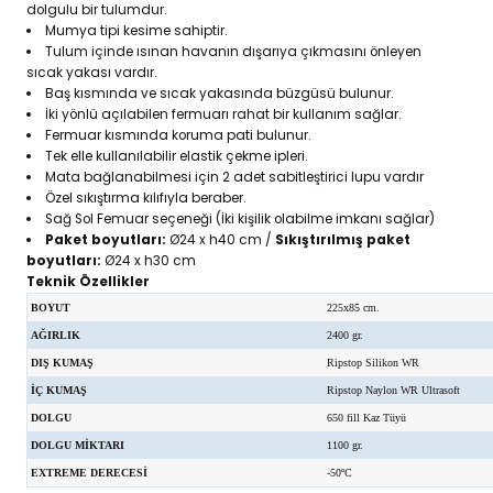
dolgulu bir tulumdur.
Mumya tipi kesime sahiptir.
Tulum içinde ısınan havanın dışarıya çıkmasını önleyen
sıcak yakası vardır.
Baş kısmında ve sıcak yakasında büzgüsü bulunur.
İki yönlü açılabilen fermuarı rahat bir kullanım sağlar.
Fermuar kısmında koruma pati bulunur.
Tek elle kullanılabilir elastik çekme ipleri.
Mata bağlanabilmesi için 2 adet sabitleştirici lupu vardır
Özel sıkıştırma kılıfıyla beraber.
Sağ Sol Femuar seçeneği (İki kişilik olabilme imkanı sağlar)
Paket boyutları:
Ø24 x h40 cm /
Sıkıştırılmış paket
boyutları:
Ø24 x h30 cm
Teknik Özellikler
BOYUT
225x85 cm.
AĞIRLIK
2400 gr.
DIŞ KUMAŞ
Ripstop Silikon WR
İÇ KUMAŞ
Ripstop Naylon WR Ultrasoft
DOLGU
650 fill Kaz Tüyü
DOLGU MİKTARI
1100 gr.
EXTREME DERECESİ
-50ºC