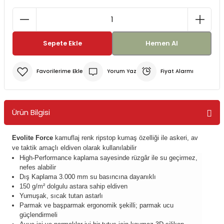
Bereler
ve Tabletler
Yağmurluk ve Pançolar
Sepete Ekle
Hemen Al
priler
 ve Su Torbaları
Yorum Yaz
Fiyat Alarmı
Kazaklar
rı
Ürün Bilgisi
Evolite Force
kamuflaj renk ripstop kumaş özelliği ile askeri, av
ve taktik amaçlı eldiven olarak kullanılabilir
High-Performance kaplama sayesinde rüzgâr ile su geçirmez,
nefes alabilir
Dış Kaplama 3.000 mm su basıncına dayanıklı
150 g/m² dolgulu astara sahip eldiven
Yumuşak, sıcak tutan astarlı
Parmak ve başparmak ergonomik şekilli; parmak ucu
güçlendirmeli