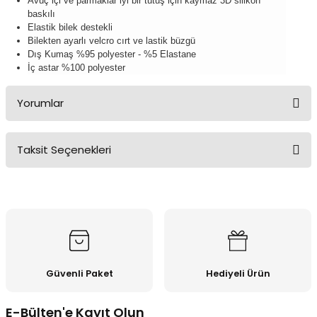
Avuç içi ve parmaklar iyi bir tutuş için kaymaz 3D silikon
baskılı
Elastik bilek destekli
Bilekten ayarlı velcro cırt ve lastik büzgü
Dış Kumaş %95 polyester - %5 Elastane
İç astar %100 polyester
Yorumlar
Taksit Seçenekleri
Bu ürüne ilk yorumu siz yapın!
Yorum Yaz
Güvenli Paket
Hediyeli Ürün
E-Bülten'e Kayıt Olun