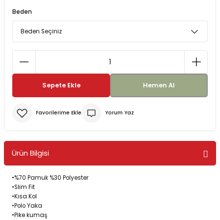
Beden
Bereler
ve Tabletler
Yağmurluk ve Pançolar
priler
 ve Su Torbaları
Kazaklar
rı
Sepete Ekle
Hemen Al
Yorum Yaz
Ürün Bilgisi
•
%70 Pamuk %30 Polyester
•
Slim Fit
•
Kısa Kol
•
Polo Yaka
•
Pike kumaş