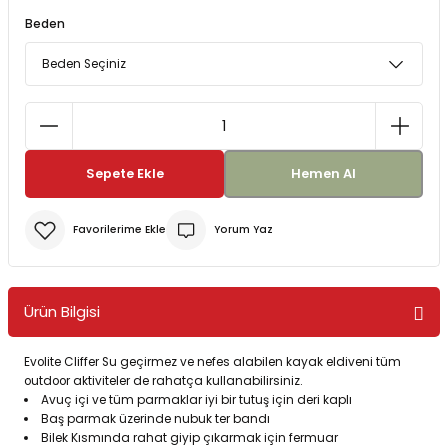
Beden
Bereler
ve Tabletler
Yağmurluk ve Pançolar
priler
 ve Su Torbaları
Kazaklar
rı
Sepete Ekle
Hemen Al
Yorum Yaz
Ürün Bilgisi
Evolite Cliffer Su geçirmez ve nefes alabilen kayak eldiveni tüm
outdoor aktiviteler de rahatça kullanabilirsiniz.
Avuç içi ve tüm parmaklar iyi bir tutuş için deri kaplı
Baş parmak üzerinde nubuk ter bandı
Bilek Kısmında rahat giyip çıkarmak için fermuar