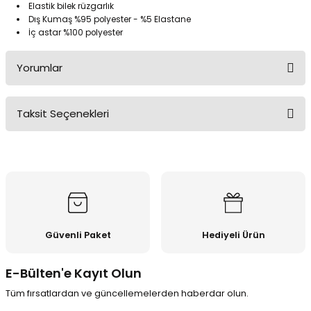
Elastik bilek rüzgarlık
Dış Kumaş %95 polyester - %5 Elastane
İç astar %100 polyester
Yorumlar
Taksit Seçenekleri
Bu ürüne ilk yorumu siz yapın!
Yorum Yaz
Güvenli Paket
Hediyeli Ürün
E-Bülten'e Kayıt Olun
Tüm fırsatlardan ve güncellemelerden haberdar olun.