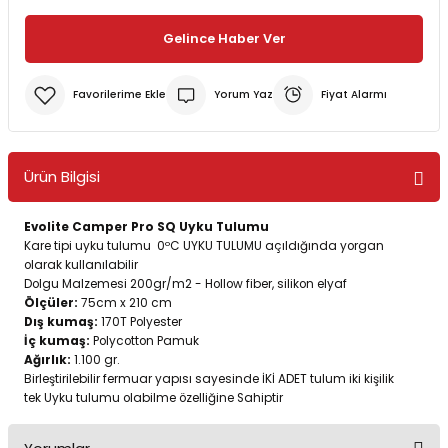
Gelince Haber Ver
Bereler
ve Tabletler
Yağmurluk ve Pançolar
Yorum Yaz
Fiyat Alarmı
priler
 ve Su Torbaları
Kazaklar
rı
Ürün Bilgisi
Evolite Camper Pro SQ Uyku Tulumu
Kare tipi uyku tulumu 0ºC UYKU TULUMU açıldığında yorgan
olarak kullanılabilir
Dolgu Malzemesi 200gr/m2 - Hollow fiber, silikon elyaf
Ölçüler:
75cm x 210 cm
Dış kumaş:
170T Polyester
İç kumaş:
Polycotton Pamuk
Ağırlık:
1.100 gr.
Birleştirilebilir fermuar yapısı sayesinde İKİ ADET tulum iki kişilik
tek Uyku tulumu olabilme özelliğine Sahiptir