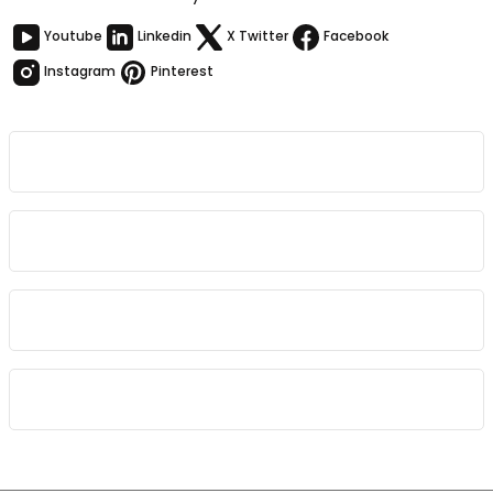
Youtube
Linkedin
X Twitter
Facebook
Instagram
Pinterest
Kurumsal
Bağlantılar
Sözleşmeler
Kategoriler