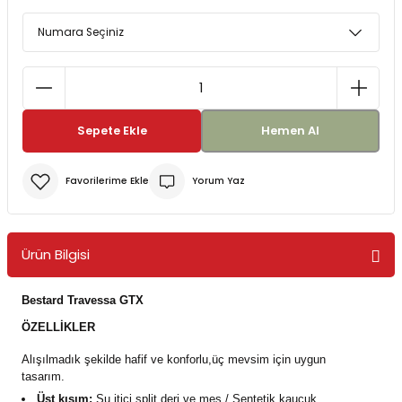
Bereler
ve Tabletler
Yağmurluk ve Pançolar
priler
 ve Su Torbaları
Sepete Ekle
Hemen Al
Kazaklar
rı
Yorum Yaz
Ürün Bilgisi
Bestard Travessa GTX
ÖZELLİKLER
Alışılmadık şekilde hafif ve konforlu,üç mevsim için uygun
tasarım.
Üst kısım:
Su itici split deri ve mes / Sentetik kauçuk