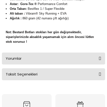
Astar:
Gore-Tex ®
Performance Comfort
Orta Taban:
Bestflex 1 / Super Flexible
Alt taban :
Vibram® Sky Running + EVA
Ağırlık :
860 gram
(42 numara çift ağırlığı)
Not: Bestard Botları stokları her gün değişmektedir,
siparişlerinizde aksaklık yaşamamak için alım öncesi lütfen
stok sorunuz !
Yorumlar
Taksit Seçenekleri
Bu ürüne ilk yorumu siz yapın!
Yorum Yaz