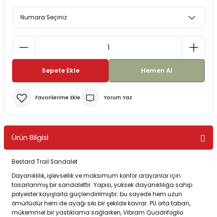
Bereler
ve Tabletler
Yağmurluk ve Pançolar
priler
 ve Su Torbaları
Sepete Ekle
Hemen Al
Kazaklar
rı
Yorum Yaz
Ürün Bilgisi
Bestard Trail Sandalet
Dayanıklılık, işlevsellik ve maksimum konfor arayanlar için
tasarlanmış bir sandalettir. Yapısı, yüksek dayanıklılığa sahip
polyester kayışlarla güçlendirilmiştir; bu sayede hem uzun
ömürlüdür hem de ayağı sıkı bir şekilde kavrar. PU orta taban,
mükemmel bir yastıklama sağlarken, Vibram Quadrifoglio