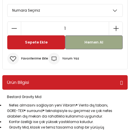
Bereler
ve Tabletler
Yağmurluk ve Pançolar
priler
 ve Su Torbaları
Sepete Ekle
Hemen Al
Kazaklar
rı
Yorum Yaz
Ürün Bilgisi
Bestard Gravity Mid
Nefes almasını sağlayan yeni Vibram® Vento dış tabanı,
GORE-TEX® surround® teknolojisiyle su geçirmez ve çok nefes
alabilen dış mekan da rahatlıkla kullanıma uygundur.
Konfor özelliği ise çok yüksek yastıklama koludur.
Gravity Mid, klasik ve temiz tasarıma sahip bir yürüyüş