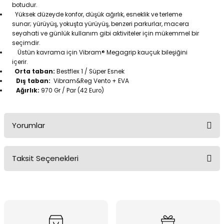
botudur.
Yüksek düzeyde konfor, düşük ağırlık, esneklik ve terleme
sunar; yürüyüş, yokuşta yürüyüş, benzeri parkurlar, macera
seyahati ve günlük kullanım gibi aktiviteler için mükemmel bir
seçimdir.
Üstün kavrama için Vibram® Megagrip kauçuk bileşiğini
içerir.
Orta taban:
Bestflex 1 / Süper Esnek
Dış taban:
Vibram&Reg Vento + EVA
Ağırlık:
970 Gr / Par (42 Euro)
Yorumlar
Taksit Seçenekleri
Bu ürüne ilk yorumu siz yapın!
Yorum Yaz