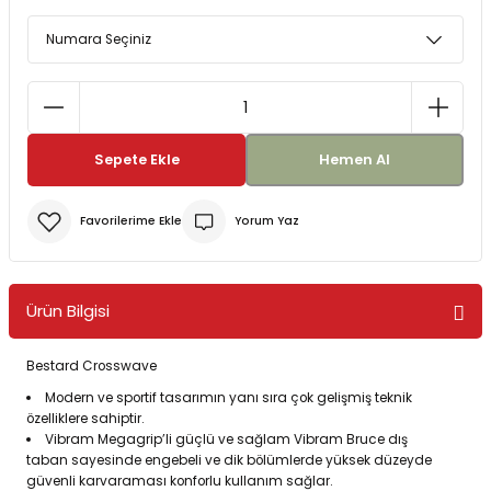
Bereler
ve Tabletler
Yağmurluk ve Pançolar
priler
 ve Su Torbaları
Sepete Ekle
Hemen Al
Kazaklar
rı
Yorum Yaz
Ürün Bilgisi
Bestard Crosswave
Modern ve sportif tasarımın yanı sıra çok gelişmiş teknik
özelliklere sahiptir.
Vibram Megagrip’li güçlü ve sağlam Vibram Bruce dış
taban sayesinde engebeli ve dik bölümlerde yüksek düzeyde
güvenli karvaraması konforlu kullanım sağlar.