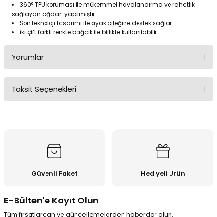
360° TPU koruması ile mükemmel havalandırma ve rahatlık
sağlayan ağdan yapılmıştır
Son teknoloji tasarımı ile ayak bileğine destek sağlar.
İki çift farklı renkte bağcık ile birlikte kullanılabilir.
Yorumlar
Taksit Seçenekleri
Bu ürüne ilk yorumu siz yapın!
Yorum Yaz
Güvenli Paket
Hediyeli Ürün
E-Bülten'e Kayıt Olun
Tüm fırsatlardan ve güncellemelerden haberdar olun.