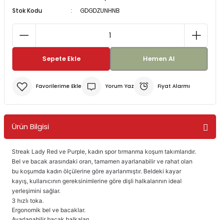
Stok Kodu
GDGDZUNHNB
Bereler
ve Tabletler
Yağmurluk ve Pançolar
priler
 ve Su Torbaları
Sepete Ekle
Hemen Al
Kazaklar
rı
Yorum Yaz
Fiyat Alarmı
Ürün Bilgisi
Streak Lady Red ve Purple, kadın spor tırmanma koşum takımlarıdır.
Bel ve bacak arasındaki oran, tamamen ayarlanabilir ve rahat olan
bu koşumda kadın ölçülerine göre ayarlanmıştır. Beldeki kayar
kayış, kullanıcının gereksinimlerine göre dişli halkalarının ideal
yerleşimini sağlar.
3 hızlı toka.
Ergonomik bel ve bacaklar.
Ayarlanabilir bacak halkaları.