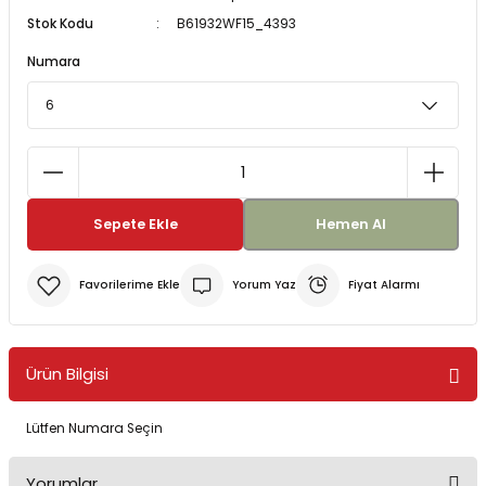
Stok Kodu
B61932WF15_4393
Bereler
ve Tabletler
Yağmurluk ve Pançolar
Numara
priler
 ve Su Torbaları
Kazaklar
rı
Sepete Ekle
Hemen Al
Yorum Yaz
Fiyat Alarmı
Ürün Bilgisi
Lütfen Numara Seçin
Yorumlar