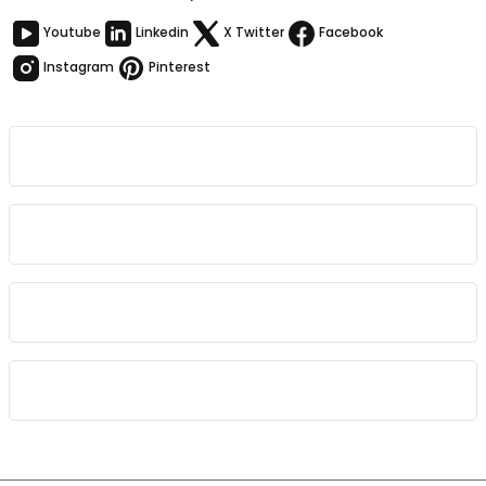
Youtube
Linkedin
X Twitter
Facebook
Instagram
Pinterest
Kurumsal
Bağlantılar
Sözleşmeler
Kategoriler