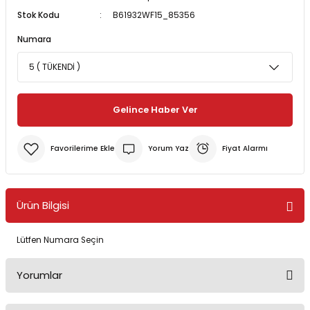
Stok Kodu
B61932WF15_85356
Bereler
ve Tabletler
Yağmurluk ve Pançolar
Numara
priler
 ve Su Torbaları
Kazaklar
rı
Gelince Haber Ver
Yorum Yaz
Fiyat Alarmı
Ürün Bilgisi
Lütfen Numara Seçin
Yorumlar