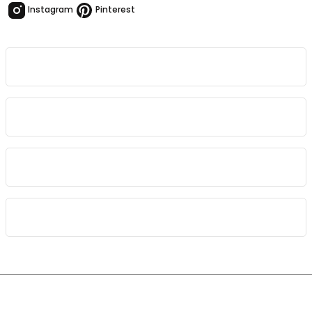
Instagram
Pinterest
Kurumsal
Bağlantılar
Sözleşmeler
Kategoriler
Copyright 2023 © Kampetoutdoor.com 256bit SSL sertifikası
ile korunmaktadır.