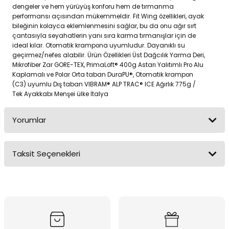
dengeler ve hem yürüyüş konforu hem de tırmanma
performansı açısından mükemmeldir. Fit Wing özellikleri, ayak
bileğinin kolayca eklemlenmesini sağlar, bu da onu ağır sırt
çantasıyla seyahatlerin yanı sıra karma tırmanışlar için de
ideal kılar. Otomatik krampona uyumludur. Dayanıklı su
geçirmez/nefes alabilir. Ürün Özellikleri Üst Dağcılık Yarma Deri,
Mikrofiber Zar GORE-TEX, PrimaLoft® 400g Astarı Yalıtımlı Pro Alu
Kaplamalı ve Polar Orta taban DuraPU®, Otomatik krampon
(C3) uyumlu Dış taban VIBRAM® ALP TRAC® ICE Ağırlık 775g /
Tek Ayakkabı Menşei ülke İtalya
Yorumlar
Taksit Seçenekleri
Bu ürüne ilk yorumu siz yapın!
Yorum Yaz