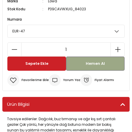
Marka
Lowa
Stok Kodu
P39CAVWXUG_84023
Bereler
ve Tabletler
Yağmurluk ve Pançolar
Numara
priler
 ve Su Torbaları
Kazaklar
rı
Sepete Ekle
Hemen Al
Yorum Yaz
Fiyat Alarmı
Ürün Bilgisi
Tavsiye edilenler: Dağcılık, buz tırmanışı ve ağır kış sırt çantalı
geziler.Çok yönlü, her yönüyle dağ botuna modern bir bakış
sunan bu yalıtımlı modelin tasarımı, esneklik ile dayanıklılığı